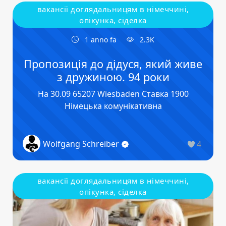
вакансії доглядальницям в німеччині,
опікунка, сіделка
1 anno fa
2.3K
Пропозиція до дідуся, який живе
з дружиною. 94 роки
На 30.09 65207 Wiesbaden Ставка 1900
Німецька комунікативна
Wolfgang Schreiber
4
вакансії доглядальницям в німеччині,
опікунка, сіделка