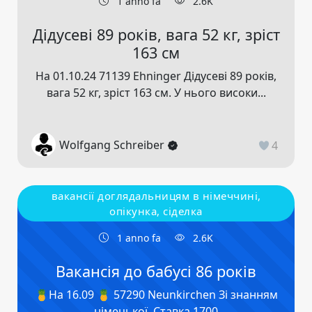
1 anno fa
2.6K
Дідусеві 89 років, вага 52 кг, зріст
163 см
На 01.10.24 71139 Ehninger Дідусеві 89 років,
вага 52 кг, зріст 163 см. У нього високи...
Wolfgang Schreiber
4
вакансії доглядальницям в німеччині,
опікунка, сіделка
1 anno fa
2.6K
Вакансія до бабусі 86 років
🍍На 16.09 🍍 57290 Neunkirchen Зі знанням
німецької. Ставка 1700