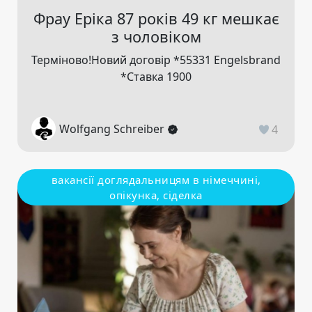
Фрау Еріка 87 років 49 кг мешкає
з чоловіком
Терміново!Новий договір *55331 Engelsbrand
*Ставка 1900
Wolfgang Schreiber
4
вакансії доглядальницям в німеччині,
опікунка, сіделка