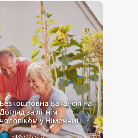
Безкоштовна Вакансія на
Догляд за літнім
чоловіком у Німеччині
+48577277007
1 anno fa