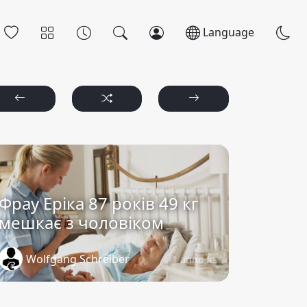
Language
Фрау Еріка 87 років 49 кг
мешкає з чоловіком
Wolfgang Schreiber
1 anno fa