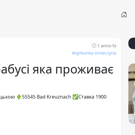
1 anno fa
#opikunka-nimeczyna
абусі яка проживає
ецькою 🌵55545 Bad Kreuznach ✅️Ставка 1900