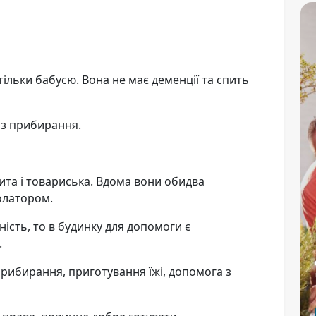
тільки бабусю. Вона не має деменції та спить
 з прибирання.
крита і товариська. Вдома вони обидва
олатором.
ість, то в будинку для допомоги є
.
прибирання, приготування їжі, допомога з