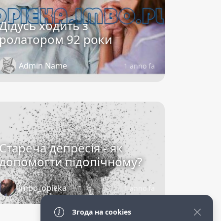
Дідусь ходить з
ролатором 92 роки
Admin Name
1 anno fa
Стареча депресія - як
допомогти підопічному?
imbo_opieka
1 anno fa
Згода на cookies