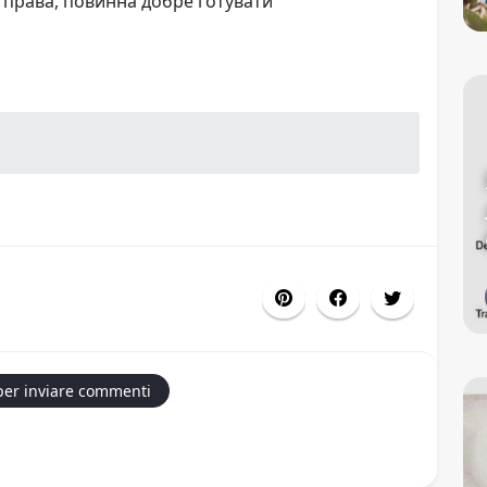
 права, повинна добре готувати
per inviare commenti