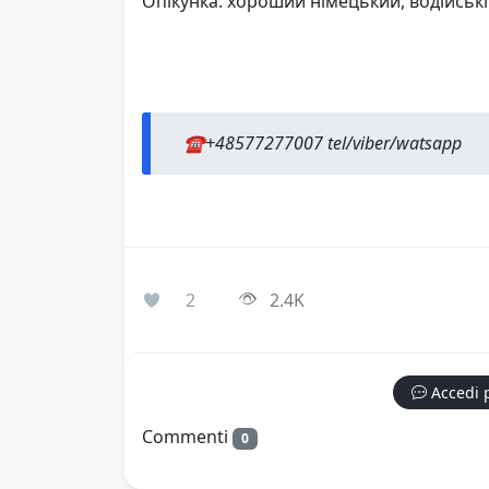
Опікунка: хороший німецький, водійські
☎️+48577277007 tel/viber/watsapp
2
2.4K
Accedi 
Commenti
0