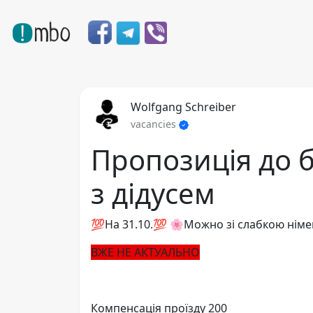
Wolfgang Schreiber
vacancies
Пропозиція до б
з дідусем
💯На 31.10.💯 🌸Можно зі слабкою нім
ВЖЕ НЕ АКТУАЛЬНО
Компенсація проїзду 200