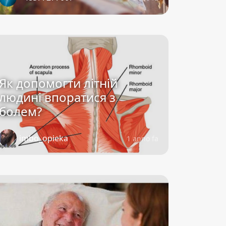
Як допомогти літній
людині впоратися з
болем?
imbo_opieka
1 anno fa