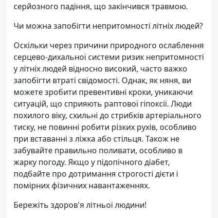
серйозного падіння, що закінчився травмою.
Чи можна запобігти непритомності літніх людей?
Оскільки через причини природного ослаблення
серцево-дихальної системи ризик непритомності
у літніх людей відносно високий, часто важко
запобігти втраті свідомості. Однак, як няня, ви
можете зробити превентивні кроки, уникаючи
ситуацій, що сприяють раптової гіпоксії. Люди
похилого віку, схильні до стрибків артеріального
тиску, не повинні робити різких рухів, особливо
при вставанні з ліжка або стільця. Також не
забувайте правильно поливати, особливо в
жарку погоду. Якщо у підопічного діабет,
подбайте про дотримання строгості дієти і
помірних фізичних навантаженнях.
Бережіть здоров'я літньої людини!