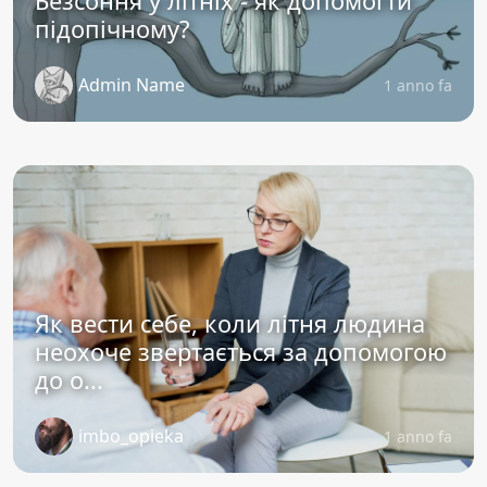
Безсоння у літніх - як допомогти
підопічному?
Admin Name
1 anno fa
Як вести себе, коли літня людина
неохоче звертається за допомогою
до о...
imbo_opieka
1 anno fa