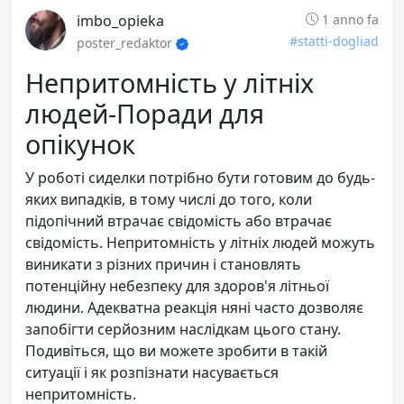
imbo_opieka
1 anno fa
#statti-dogliad
poster_redaktor
Непритомність у літніх
людей-Поради для
опікунок
У роботі сиделки потрібно бути готовим до будь-
яких випадків, в тому числі до того, коли
підопічний втрачає свідомість або втрачає
свідомість. Непритомність у літніх людей можуть
виникати з різних причин і становлять
потенційну небезпеку для здоров'я літньої
людини. Адекватна реакція няні часто дозволяє
запобігти серйозним наслідкам цього стану.
Подивіться, що ви можете зробити в такій
ситуації і як розпізнати насувається
непритомність.