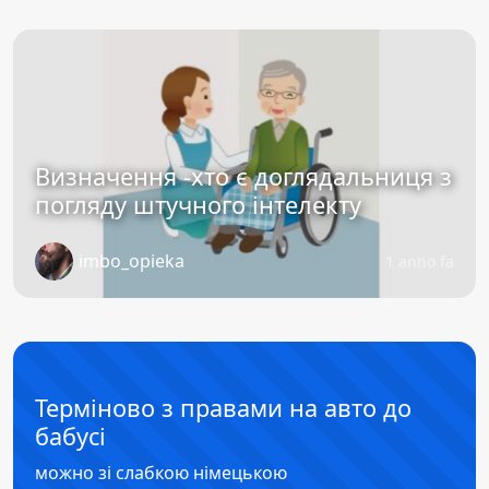
Визначення -хто є доглядальниця з
погляду штучного інтелекту
imbo_opieka
1 anno fa
Терміново з правами на авто до
бабусі
можно зі слабкою німецькою