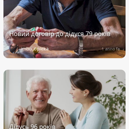
Новий договір до дідуся 79 років
imbo_opieka
1 anno fa
Дідусь 96 років