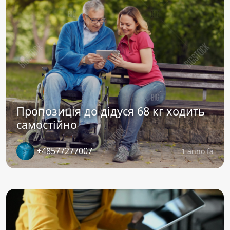
Пропозиція до дідуся 68 кг ходить
самостійно
+48577277007
1 anno fa