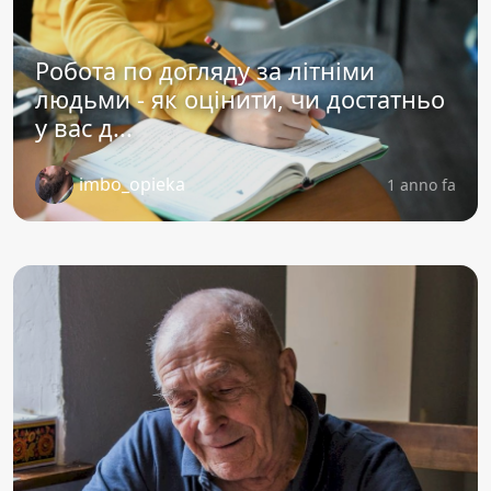
Робота по догляду за літніми
людьми - як оцінити, чи достатньо
у вас д...
imbo_opieka
1 anno fa