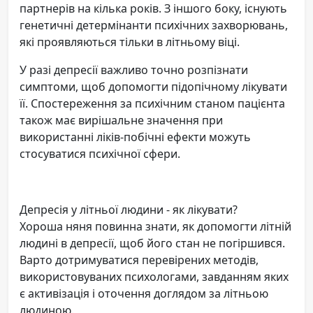
партнерів на кілька років. З іншого боку, існують
генетичні детермінанти психічних захворювань,
які проявляються тільки в літньому віці.
У разі депресії важливо точно розпізнати
симптоми, щоб допомогти підопічному лікувати
її. Спостереження за психічним станом пацієнта
також має вирішальне значення при
використанні ліків-побічні ефекти можуть
стосуватися психічної сфери.
Депресія у літньої людини - як лікувати?
Хороша няня повинна знати, як допомогти літній
людині в депресії, щоб його стан не погіршився.
Варто дотримуватися перевірених методів,
використовуваних психологами, завданням яких
є активізація і оточення доглядом за літньою
людиною.