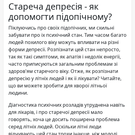
Стареча депресія - як
допомогти підопічному?
Піклуючись про своїх підопічних, ми схильні
забувати про їх психічний стан. Тим часом багато
людей похилого віку можуть впливати на різні
форми депресії. Розпізнати цей стан непросто,
так як такі симптоми, як апатія і недолік енергії,
часто приписуються загальним проблемам зі
здоров'ям старечого віку. Отже, як розпізнати
депресію у літніх людей і як її лікувати? Читайте,
що ви можете зробити для хворої літньої
людини.
Діагностика психічних розладів утруднена навіть
для лікарів, і про старечої депресії мало
говорять, хоча це досить поширена проблема
серед літніх людей. Оскільки літні люди
відчувають цей стан трохи інакше, ніж молоді