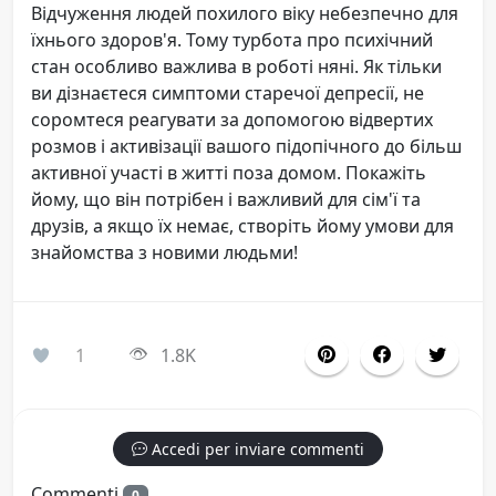
Відчуження людей похилого віку небезпечно для
їхнього здоров'я. Тому турбота про психічний
стан особливо важлива в роботі няні. Як тільки
ви дізнаєтеся симптоми старечої депресії, не
соромтеся реагувати за допомогою відвертих
розмов і активізації вашого підопічного до більш
активної участі в житті поза домом. Покажіть
йому, що він потрібен і важливий для сім'ї та
друзів, а якщо їх немає, створіть йому умови для
знайомства з новими людьми!
1
1.8K
Accedi per inviare commenti
Commenti
0