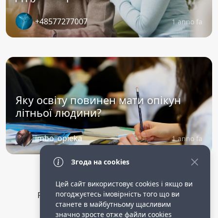
+48577277007
1 anno fa
Яку освіту повинен мати опікун
літньої людини?
imbo_opieka
1 anno fa
Згода на cookies
Цей сайт використовує cookies і якщо ви
погоджуєтесь імовірність того що ви
Privacy Policy
public terms of service
станете в майбутньому щасливим
Робота опікункою в німеччині.
значно зросте отже файли cookies