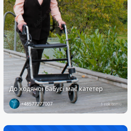
До ходячої бабусі має катетер
+48577277007
1 rok temu