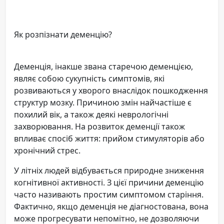
Як розпізнати деменцію?
Деменція, інакше звана старечою деменцією,
являє собою сукупність симптомів, які
розвиваються у хворого внаслідок пошкодження
структур мозку. Причиною змін найчастіше є
похилий вік, а також деякі неврологічні
захворювання. На розвиток деменції також
впливає спосіб життя: прийом стимуляторів або
хронічний стрес.
У літніх людей відбувається природне зниження
когнітивної активності. З цієї причини деменцію
часто називають простим симптомом старіння.
Фактично, якщо деменція не діагностована, вона
може прогресувати непомітно, не дозволяючи