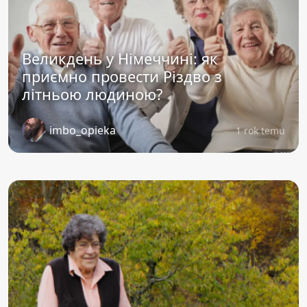
Великдень у Німеччині: як
приємно провести Різдво з
літньою людиною?
imbo_opieka
1 rok temu