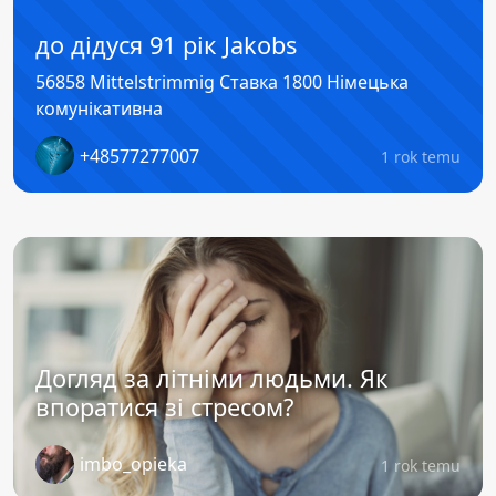
до дідуся 91 рік Jakobs
56858 Mittelstrimmig Ставка 1800 Німецька
комунікативна
+48577277007
1 rok temu
Догляд за літніми людьми. Як
впоратися зі стресом?
imbo_opieka
1 rok temu