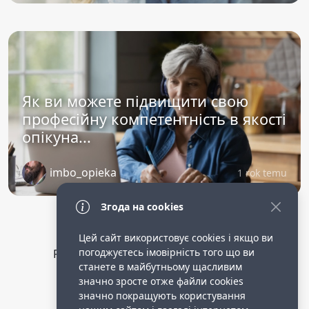
Як ви можете підвищити свою
професійну компетентність в якості
опікуна...
imbo_opieka
1 rok temu
Згода на cookies
Цей сайт використовує cookies і якщо ви
погоджуєтесь імовірність того що ви
Privacy Policy
public terms of service
станете в майбутньому щасливим
Робота опікункою в німеччині.
значно зросте отже файли cookies
значно покращують користування