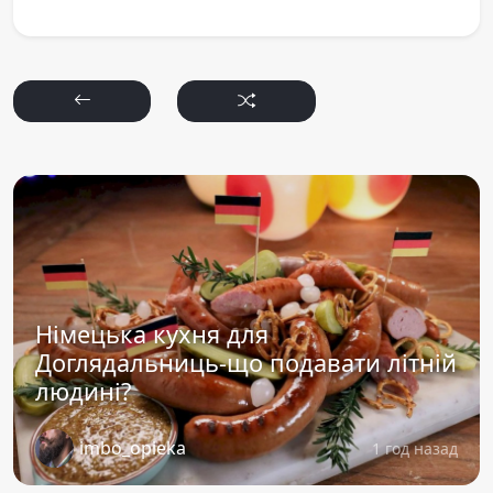
Німецька кухня для
Доглядальниць-що подавати літній
людині?
imbo_opieka
1 год назад