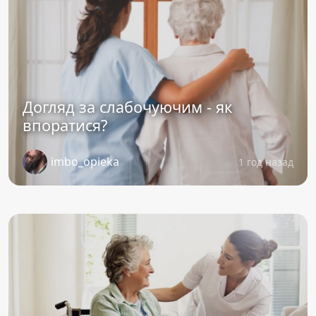
Догляд за слабочуючим - як
впоратися?
imbo_opieka
1 год назад