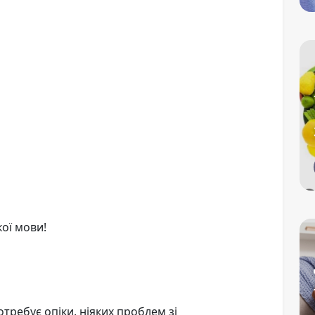
кої мови!
отребує опіки, ніяких проблем зі