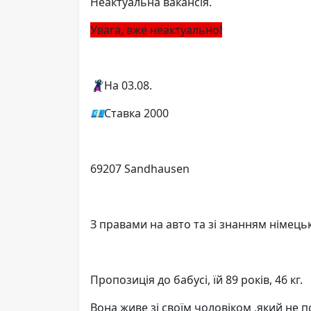
Неактуальна вакансія.
Увага, вже неактуально!
🦹‍♀
На 03.08.
💶
Ставка 2000
69207 Sandhausen
З правами на авто та зі знанням німець
Пропозиція до бабусі, їй 89 років, 46 кг.
Вона живе зі своїм чоловіком ,який не п