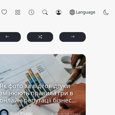
Language
Як фото та відеовідгуки
змінюють правила гри в
онлайн-репутації бізнес...
Alian Poster
8 месяцев назад