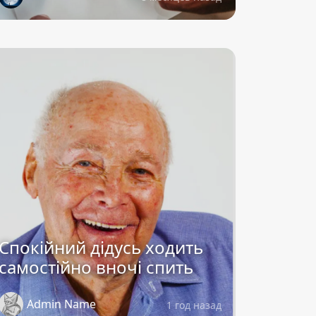
Спокійний дідусь ходить
самостійно вночі спить
Admin Name
1 год назад