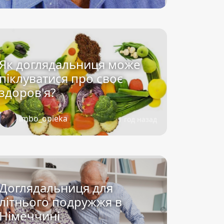
Як доглядальниця може
піклуватися про своє
здоров'я?
imbo_opieka
1 год назад
Доглядальниця для
літнього подружжя в
Німеччині