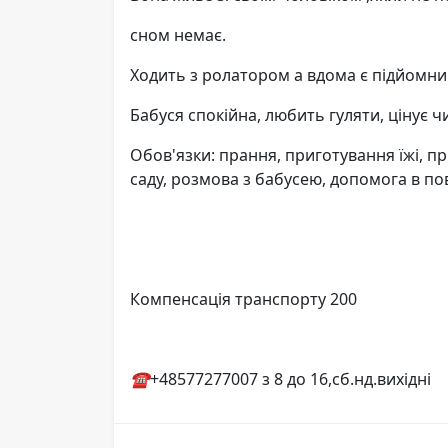
сном немає.
Ходить з ролатором а вдома є підйомни
Бабуся спокійна, любить гуляти, цінує ч
Обов'язки: прання, приготування їжі, пр
саду, розмова з бабусею, допомога в по
Компенсація транспорту 200
☎️
+48577277007 з 8 до 16,сб.нд.вихідні