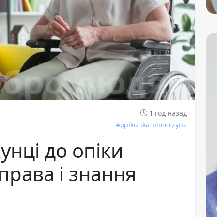
1 год назад
#opikunka-nimeczyna
унці до опіки
 права і знання