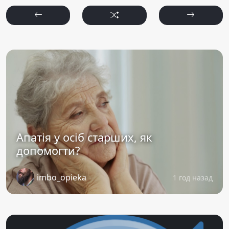
Апатія у осіб старших, як
допомогти?
imbo_opieka
1 год назад