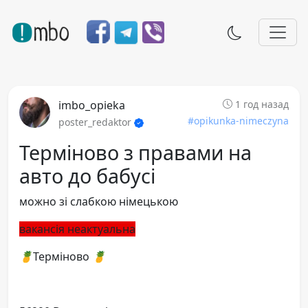
imbo_opieka
1 год назад
#opikunka-nimeczyna
poster_redaktor
Терміново з правами на
авто до бабусі
можно зі слабкою німецькою
вакансія неактуальна
🍍
Терміново
🍍