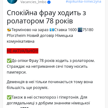
#opikunka-nimeczyna
Vacancies_Imbo
Спокійна фрау ходить з
ролатором 78 років
🐝Терміново на зараз 💶Ставка 1600 🌃75180
Pforzheim Новий договір Німецька
комунікативна
НЕ АКТУАЛЬНО!!!
✅️До опіки Фрау 78 років ходить з ролатором.
Страждає на нетримання сечі тому носить
памперси.
Деменція в неї тільки починається тому вона
більшість ще розуміє.
✅️Також в неї остеопороз і гіпертонія. Для
доглядальниці з добрим знанням німецької