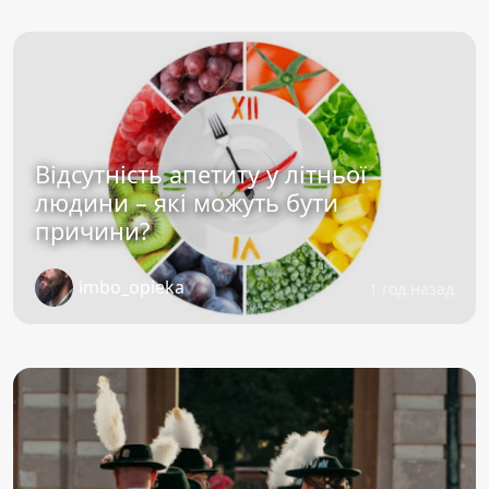
Відсутність апетиту у літньої
людини – які можуть бути
причини?
imbo_opieka
1 год назад