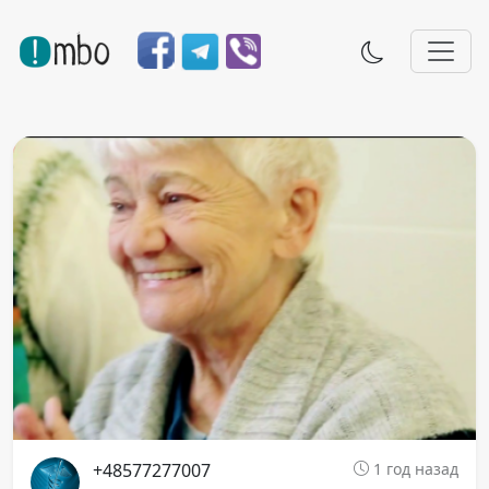
+48577277007
1 год назад