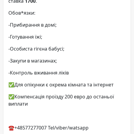
ставка
1700
.
Обов*язки:
-Прибирання в домі;
-Готування їжі;
-Особиста гігєна бабусі;
-Закупи в магазинах;
-Контроль вживання ліків
✅️Для опікунки є окрема кімната та інтернет
✅️Компенсація проїзду 200 евро до останьої
виплати
☎️+48577277007 Tel/viber/watsapp