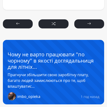
Чому не варто працювати "по
чорному" в якості доглядальниця
для літніх...
Прагнучи збільшити свою заробітну плату,
багато людей замислюються про те, щоб
влаштуватис...
imbo_opieka
1 год назад