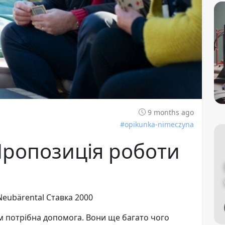
9 months ago
#opikunka-nimeczyna
Пропозиція роботи

Neubärental Ставка 2000
м потрібна допомога. Вони ще багато чого