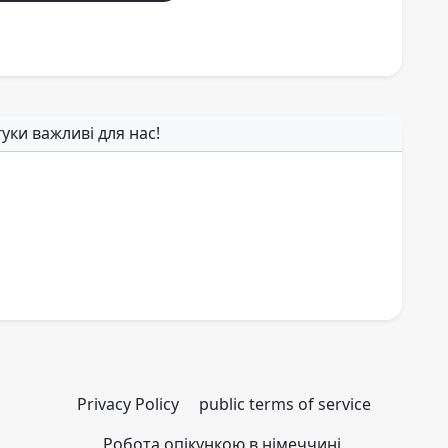
гуки важливі для нас!
Privacy Policy
public terms of service
Робота опікункою в німеччині.