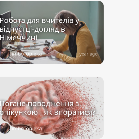
Робота для вчителів у
відпустці-догляд в
Німеччині
imbo_opieka
1 year ago
Погане поводження з
опікункою - як впоратися?
imbo_opieka
1 year ago