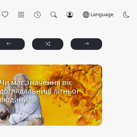
Language
Чи має значення вік
доглядальниці літньої
людини?
imbo_opieka
1 year ago