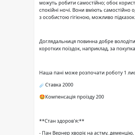
можуть робити самостійно; обоє корист
спокійні ночі. Вони вміють самостійно
з особистою гігієною, можливо підказок
Доглядальниця повинна добре володіти
коротких поїздок, наприклад, за покупк
Наша пані може розпочати роботу 1 ли
☄️Ставка 2000
🤩Компенсація проїзду 200
**Стан здоров'я:**
- Пан Вернер хворіє на астму, деменцію,