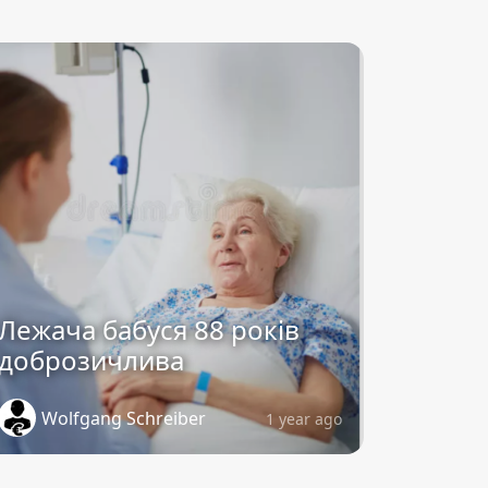
Лежача бабуся 88 років
доброзичлива
Wolfgang Schreiber
1 year ago