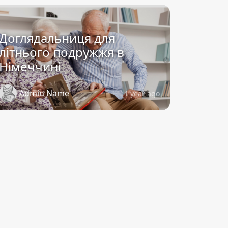
Доглядальниця для
літнього подружжя в
Німеччині
Admin Name
1 year ago