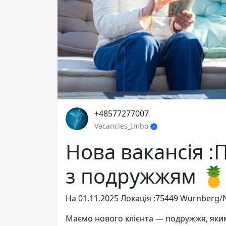
+48577277007
Vacancies_Imbo
Нова вакансія :
з подружжям 
На 01.11.2025 Локація :75449 Wurnberg/
Маємо нового клієнта — подружжя, яки