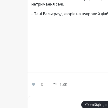
нетримання сечі.
- Пані Вальтрауд хворіє на цукровий діаб
0
1.8K
Увійдіть, 