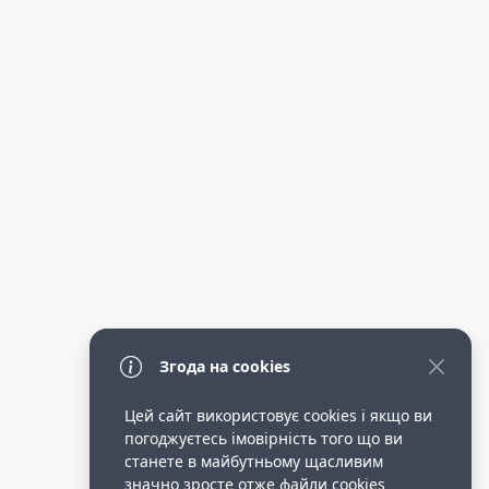
Згода на cookies
Цей сайт використовує cookies і якщо ви
погоджуєтесь імовірність того що ви
станете в майбутньому щасливим
значно зросте отже файли cookies