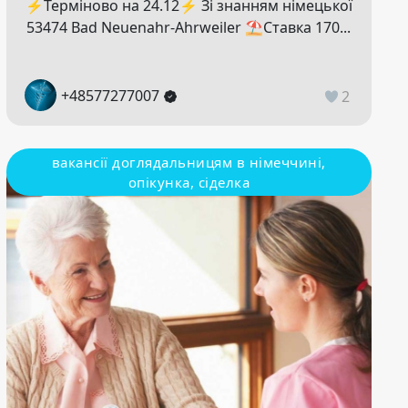
⚡️Терміново на 24.12⚡️ Зі знанням німецької
53474 Bad Neuenahr-Ahrweiler ⛱️Ставка 170...
+48577277007
2
вакансії доглядальницям в німеччині,
опікунка, сіделка