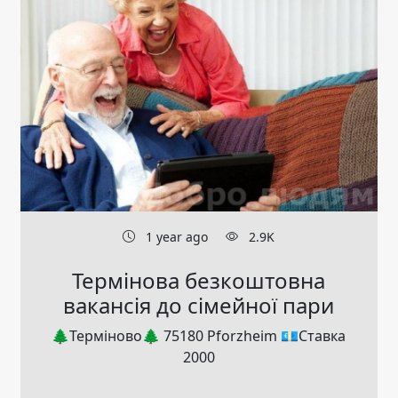
1 year ago
2.9K
Термінова безкоштовна
вакансія до сімейної пари
🌲Терміново🌲 75180 Pforzheim 💶Ставка
2000