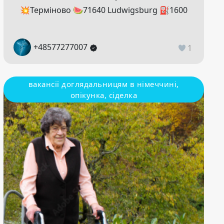
💥Терміново 🍉71640 Ludwigsburg ⛽️1600
+48577277007
1
вакансії доглядальницям в німеччині,
опікунка, сіделка