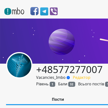
+48577277007
Vacancies_Imbo
Редактор
Рівень
Бали
Всього постів
1
32
Пости