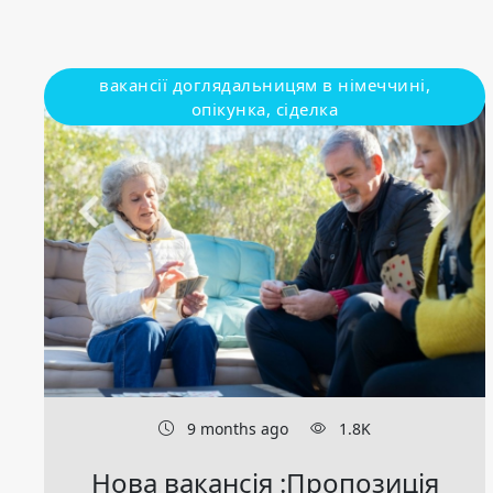
вакансії доглядальницям в німеччині,
опікунка, сіделка
9 months ago
1.8K
Нова вакансія :Пропозиція