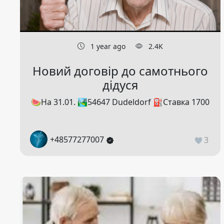
1 year ago
2.4K
Новий договір до самотнього
дідуся
🍉На 31.01. 🏞54647 Dudeldorf ⛽️Ставка 1700
+48577277007
3