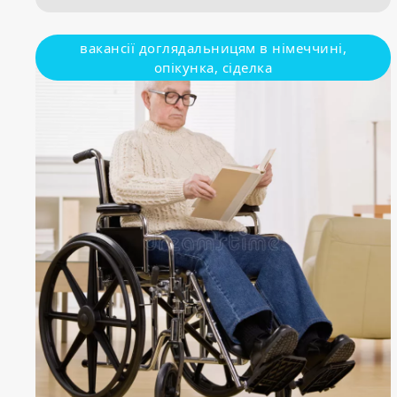
вакансії доглядальницям в німеччині,
опікунка, сіделка