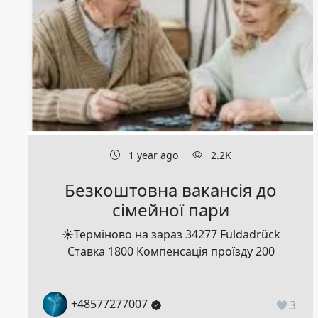
1 year ago
2.2K
Безкоштовна вакансія до
сімейної пари
☀️Терміново на зараз 34277 Fuldadrück
Ставка 1800 Компенсація проїзду 200
+48577277007
3