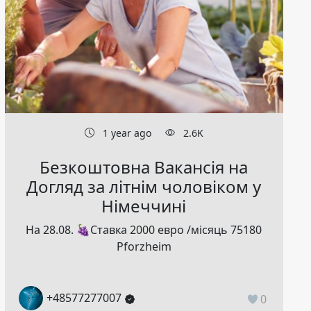
1 year ago
2.6K
Безкоштовна Вакансія на
Догляд за літнім чоловіком у
Німеччині
На 28.08. 🍇Ставка 2000 евро /місяць 75180
Pforzheim
+48577277007
0