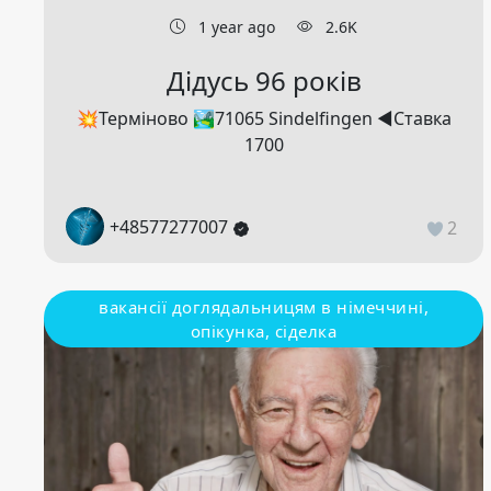
1 year ago
2.6K
Дідусь 96 років
💥Терміново 🏞71065 Sindelfingen ◀️Ставка
1700
+48577277007
2
вакансії доглядальницям в німеччині,
опікунка, сіделка