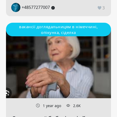
+48577277007
3
вакансії доглядальницям в німеччині,
опікунка, сіделка
1 year ago
2.6K