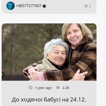
+48577277007
2
1 year ago
2.2K
До ходячої бабусі на 24.12.