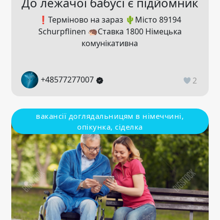
До лежачої бабусі є підйомник
❗️Терміново на зараз 🌵Місто 89194
Schurpflinen 🦔Ставка 1800 Німецька
комунікативна
+48577277007
2
вакансії доглядальницям в німеччині,
опікунка, сіделка