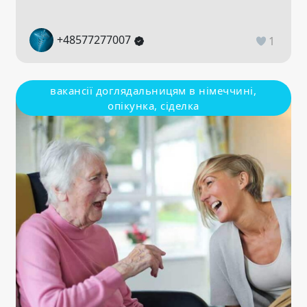
+48577277007
1
вакансії доглядальницям в німеччині,
опікунка, сіделка