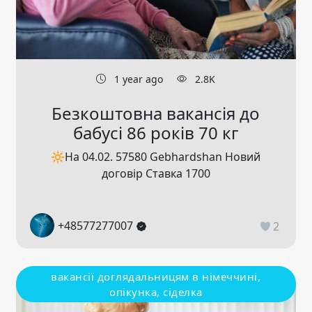
1 year ago
2.8K
Безкоштовна вакансія до
бабусі 86 років 70 кг
🔆На 04.02. 57580 Gebhardshan Новий
договір Ставка 1700
+48577277007
2
вакансії доглядальницям в німеччині,
опікунка, сіделка