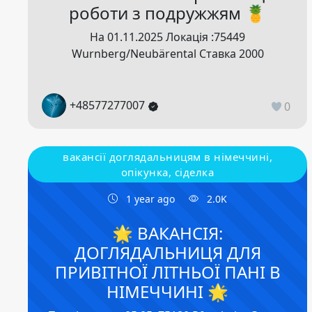
роботи з подружжям 🍍
На 01.11.2025 Локація :75449
Wurnberg/Neubärental Ставка 2000
+48577277007
0
вакансії доглядальницям в німеччині,
опікунка, сіделка
1 year ago
2.0K
🌟 ВАКАНСІЯ:
ДОГЛЯДАЛЬНИЦЯ ДЛЯ
ПРИВІТНОЇ ЛІТНЬОЇ ПАНІ В
НІМЕЧЧИНІ 🌟