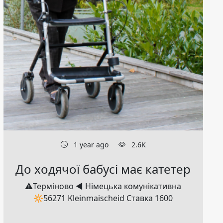
1 year ago
2.6K
До ходячої бабусі має катетер
⚠️Терміново ◀️ Німецька комунікативна
🔆56271 Kleinmaischeid Ставка 1600