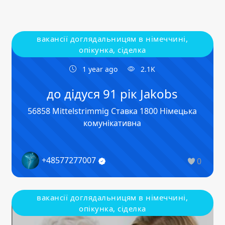
вакансії доглядальницям в німеччині,
опікунка, сіделка
1 year ago
2.1K
до дідуся 91 рік Jakobs
56858 Mittelstrimmig Ставка 1800 Німецька
комунікативна
+48577277007
0
вакансії доглядальницям в німеччині,
опікунка, сіделка