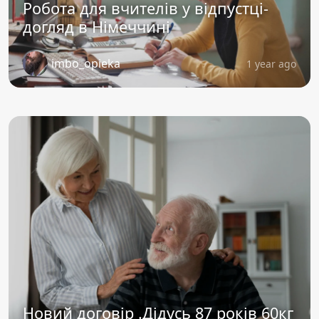
Робота для вчителів у відпустці-
догляд в Німеччині
imbo_opieka
1 year ago
Новий договір .Дідусь 87 років 60кг