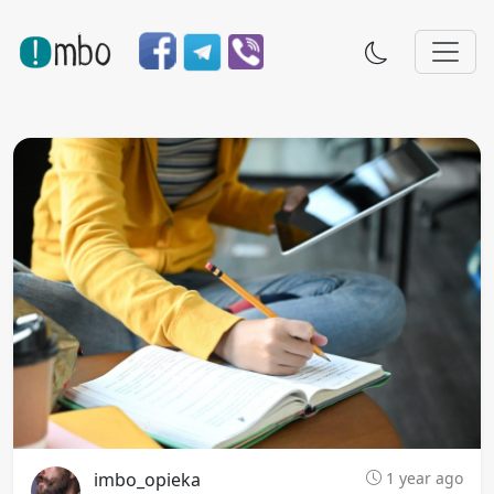
imbo_opieka
1 year ago