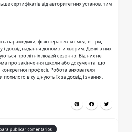
льше сертифікатів від авторитетних установ, тим
ють парамедики, фізіотерапевти і медсестри,
у і досвід надання допомоги хворим. Деякі з них
луються про літніх людей сезонно. Від них не
лома про закінчення школи або документа, що
 конкретної професії. Робота вихователя
похилого віку цінують їх за досвід і знання.
 para publicar comentarios