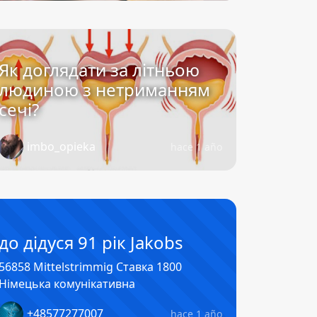
Як доглядати за літньою
людиною з нетриманням
сечі?
imbo_opieka
hace 1 año
до дідуся 91 рік Jakobs
56858 Mittelstrimmig Ставка 1800
Німецька комунікативна
+48577277007
hace 1 año