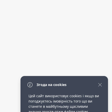
Згода на cookies
Цей сайт використовує cookies і якщо ви
погоджуєтесь імовірність того що ви
станете в майбутньому щасливим
значно зросте отже файли cookies