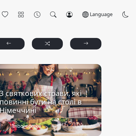
Language
3 святкових страви, які
повинні бути на столі в
Німеччині
imbo_opieka
hace 1 año