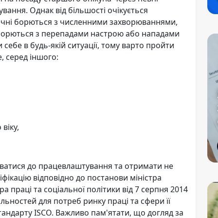
кування. Однак від більшості очікується
опічні борються з численними захворюваннями,
 борються з перепадами настрою або нападами
 себе в будь-якій ситуації, тому варто пройти
е, серед іншого:
віку,
уватися до працевлаштування та отримати не
ліфікацію відповідно до постанови міністра
ра праці та соціальної політики від 7 серпня 2014
льностей для потреб ринку праці та сфери її
тандарту ISCO. Важливо пам'ятати, що догляд за