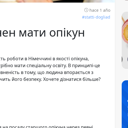
hace 1 año
#statti-dogliad
нен мати опікун
ть роботи в Німеччині в якості опікуна,
рібно мати спеціальну освіту. В принципі-це
впевненість в тому, що людина впорається з
чить його безпеку. Хочете дізнатися більше?
 на посаду старшого опікуна через певні