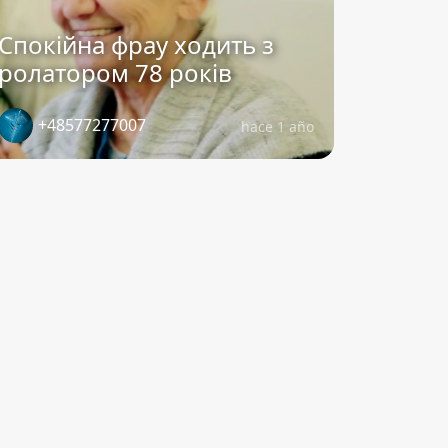
Спокійна фрау ходить з
ролатором 78 років
+48577277007
hace 1 año