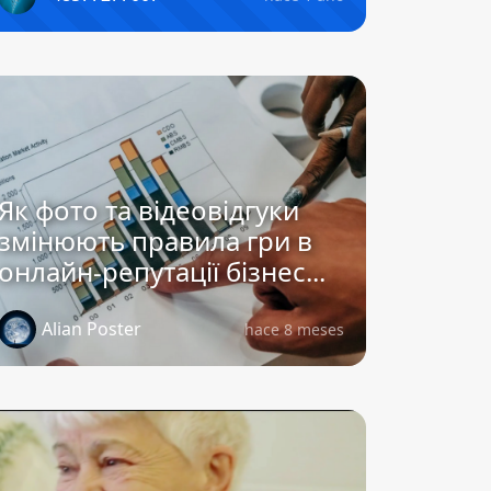
Як фото та відеовідгуки
змінюють правила гри в
онлайн-репутації бізнес...
Alian Poster
hace 8 meses