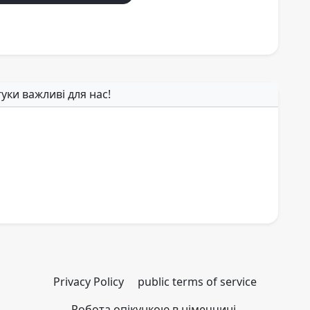
гуки важливі для нас!
Privacy Policy
public terms of service
Робота опікункою в німеччині.