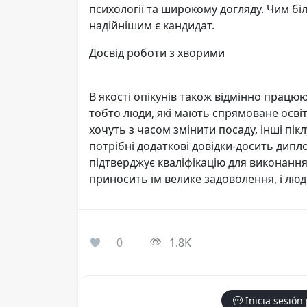
психології та широкому догляду. Чим бі
надійнішим є кандидат.
Досвід роботи з хворими
В якості опікунів також відмінно працю
тобто люди, які мають спрямоване освіт
хочуть з часом змінити посаду, інші пік
потрібні додаткові довідки-досить дип
підтверджує кваліфікацію для виконання
приносить їм велике задоволення, і люди 
0
1.8K
Inicia sesión