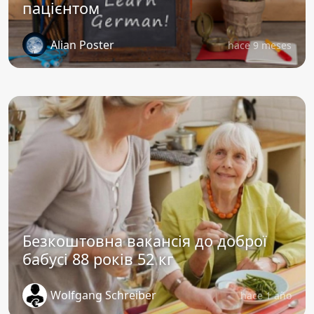
пацієнтом
Alian Poster
hace 9 meses
Безкоштовна вакансія до доброї
бабусі 88 років 52 кг
Wolfgang Schreiber
hace 1 año