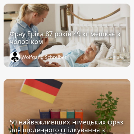
Фрау Еріка 87 років 49 кг мешкає з
чоловіком
Wolfgang Schreiber
hace 1 año
50 найважливіших німецьких фраз
для щоденного спілкування з