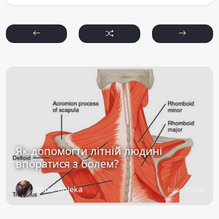
Як допомогти літній людині
впоратися з болем?
imbo_opieka
hace 1 año