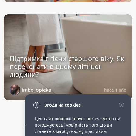
Підтримка гігієни старшого віку. Як
переконати в цьому літньої
людини?
imbo_opieka
hace 1 año
Згода на cookies
Цей сайт використовує cookies і якщо ви
погоджуєтесь імовірність того що ви
Privacy Policy
public terms of service
станете в майбутньому щасливим