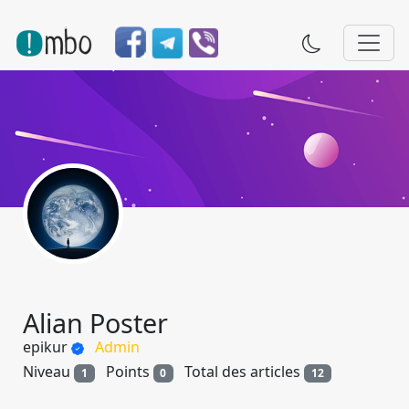
Alian Poster
epikur
Admin
Niveau
Points
Total des articles
1
0
12