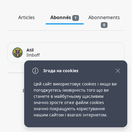
Articles
Abonnés
Abonnements
1
0
Atil
Imboff
Згода на cookies
Цей сайт використовує cookies і якщо ви
погоджуєтесь імовірність того що ви
Privacy Policy
public terms of service
станете в майбутньому щасливим
Робота опікункою в німеччині.
значно зросте отже файли cookies
значно покращують користування
нашим сайтом і взагалі інтернетом.