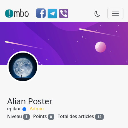
Alian Poster
epikur
Admin
Niveau
Points
Total des articles
1
0
12