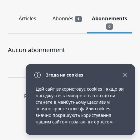
Articles
Abonnés
Abonnements
1
0
Aucun abonnement
Згода на cookies
Цей сайт використовує cookies і якщо ви
погоджуєтесь імовірність того що ви
Privacy Policy
public terms of service
станете в майбутньому щасливим
Робота опікункою в німеччині.
значно зросте отже файли cookies
значно покращують користування
нашим сайтом і взагалі інтернетом.