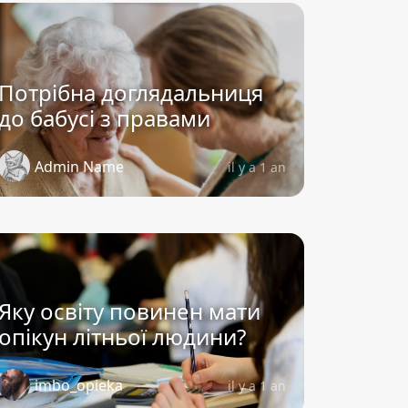
Потрібна доглядальниця
до бабусі з правами
Admin Name
il y a 1 an
Яку освіту повинен мати
опікун літньої людини?
imbo_opieka
il y a 1 an