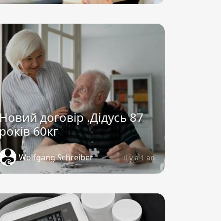
Новий договір .Дідусь 87
років 60кг
Wolfgang Schreiber
il y a 1 an