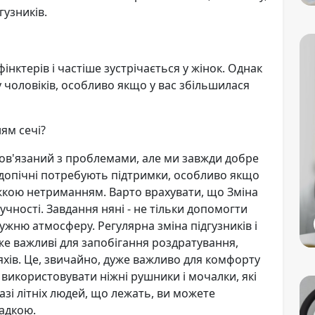
гузників.
нктерів і частіше зустрічається у жінок. Однак
 чоловіків, особливо якщо у вас збільшилася
ям сечі?
пов'язаний з проблемами, але ми завжди добре
Підопічні потребують підтримки, особливо якщо
жкою нетриманням. Варто врахувати, що Зміна
учності. Завдання няні - не тільки допомогти
ружню атмосферу. Регулярна зміна підгузників і
же важливі для запобігання роздратування,
яхів. Це, звичайно, дуже важливо для комфорту
використовувати ніжні рушники і мочалки, які
азі літніх людей, що лежать, ви можете
ладкою.