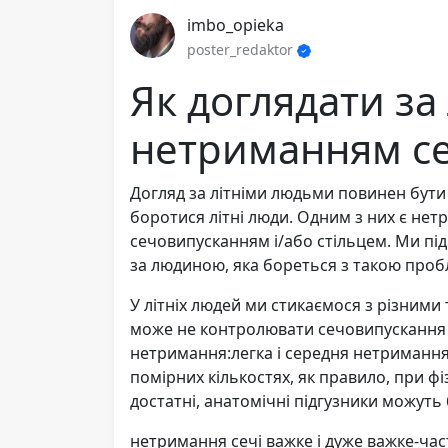
imbo_opieka
poster_redaktor
Як доглядати з
нетриманням се
Догляд за літніми людьми повинен бути
боротися літні люди. Одним з них є нет
сечовипусканням і/або стільцем. Ми під
за людиною, яка бореться з такою про
У літніх людей ми стикаємося з різними
може не контролювати сечовипускання та
нетримання:легка і середня нетримання 
помірних кількостях, як правило, при ф
достатні, анатомічні підгузники можуть б
нетримання сечі важке і дуже важке-част