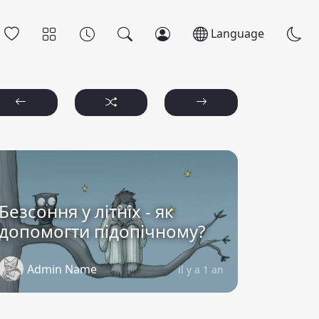
Language
Безсоння у літніх - як
допомогти підопічному?
Admin Name
il y a 1 an