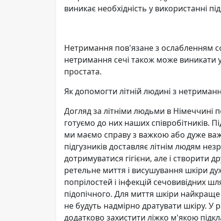
виникає необхідність у використанні під
Нетримання пов'язане з ослабленням сфі
нетримання сечі також може виникати у
простата.
Як допомогти літній людині з нетриманн
Догляд за літніми людьми в Німеччині 
готуємо до них наших співробітників. 
ми маємо справу з важкою або дуже ва
підгузників доставляє літнім людям незр
дотримуватися гігієни, але і створити д
ретельне миття і висушування шкіри ду
попрілостей і інфекцій сечовивідних шл
підопічного. Для миття шкіри найкраще 
не будуть надмірно дратувати шкіру. У р
додатково захистити ліжко м'якою підк