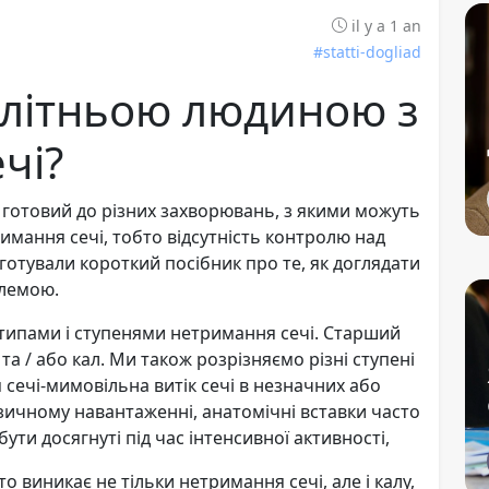
il y a 1 an
#statti-dogliad
а літньою людиною з
чі?
 готовий до різних захворювань, з якими можуть
римання сечі, тобто відсутність контролю над
готували короткий посібник про те, як доглядати
блемою.
 типами і ступенями нетримання сечі. Старший
 / або кал. Ми також розрізняємо різні ступені
сечі-мимовільна витік сечі в незначних або
ізичному навантаженні, анатомічні вставки часто
ути досягнуті під час інтенсивної активності,
о виникає не тільки нетримання сечі, але і калу,