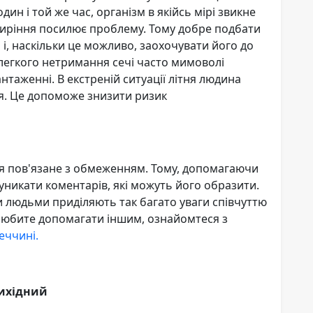
ин і той же час, організм в якійсь мірі звикне
жиріння посилює проблему. Тому добре подбати
і, наскільки це можливо, заохочувати його до
 легкого нетримання сечі часто мимоволі
таженні. В екстреній ситуації літня людина
ся. Це допоможе знизити ризик
я пов'язане з обмеженням. Тому, допомагаючи
і уникати коментарів, які можуть його образити.
и людьми приділяють так багато уваги співчуттю
любите допомагати іншим, ознайомтеся з
еччині.
вихідний