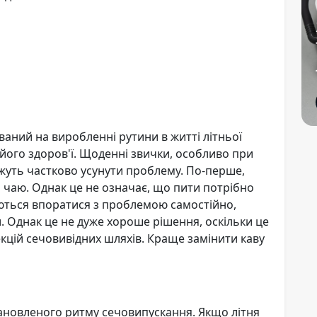
ваний на виробленні рутини в житті літньої
його здоров'ї. Щоденні звички, особливо при
ожуть частково усунути проблему. По-перше,
о чаю. Однак це не означає, що пити потрібно
ються впоратися з проблемою самостійно,
. Однак це не дуже хороше рішення, оскільки це
кцій сечовивідних шляхів. Краще замінити каву
новленого ритму сечовипускання. Якщо літня