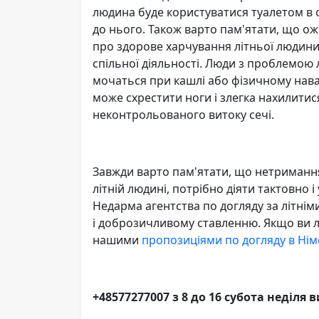
людина буде користуватися туалетом в од
до нього. Також варто пам'ятати, що о
про здорове харчування літньої людини 
спільної діяльності. Люди з проблемою
мочаться при кашлі або фізичному наван
може схрестити ноги і злегка нахилити
неконтрольованого витоку сечі.
Завжди варто пам'ятати, що нетриманн
літній людині, потрібно діяти тактовно 
Недарма агентства по догляду за літнім
і доброзичливому ставленню. Якщо ви 
нашими
пропозиціями по догляду в Нім
+48577277007 з 8 до 16 субота неділя 