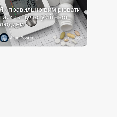
Як правильно вимірювати
тиск та пульс у літньої
людини
Alian Poster
il y a 9 mois