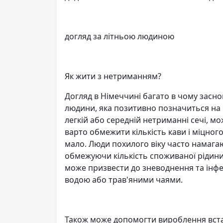
догляд за літньою людиною
Як жити з нетриманням?
Догляд в Німеччині багато в чому засно
людини, яка позитивно позначиться на 
легкій або середній нетриманні сечі, м
варто обмежити кількість кави і міцног
мало. Люди похилого віку часто намага
обмежуючи кількість споживаної рідини
може призвести до зневоднення та інфе
водою або трав'яними чаями.
Також може допомогти вироблення вста