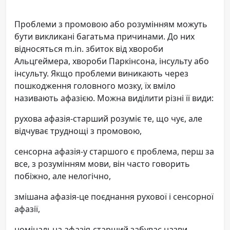
Проблеми з промовою або розумінням можуть
бути викликані багатьма причинами. До них
відносяться m.in. збиток від хвороби
Альцгеймера, хвороби Паркінсона, інсульту або
інсульту. Якщо проблеми виникають через
пошкодження головного мозку, їх вміло
називають афазією. Можна виділити різні її види:
рухова афазія-старший розуміє те, що чує, але
відчуває труднощі з промовою,
сенсорна афазія-у старшого є проблема, перш за
все, з розумінням мови, він часто говорить
побіжно, але нелогічно,
змішана афазія-це поєднання рухової і сенсорної
афазії,
номінальна афазія-старший забуває назви