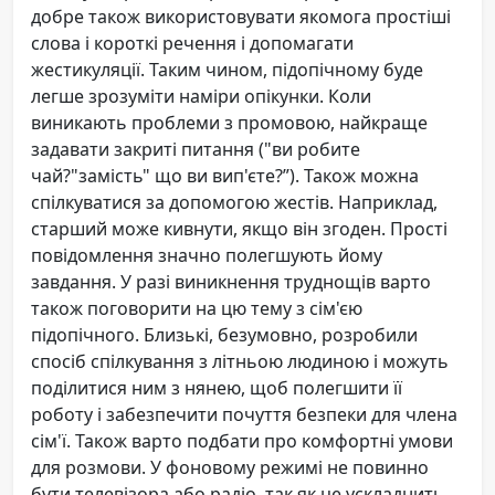
добре також використовувати якомога простіші
слова і короткі речення і допомагати
жестикуляції. Таким чином, підопічному буде
легше зрозуміти наміри опікунки. Коли
виникають проблеми з промовою, найкраще
задавати закриті питання ("ви робите
чай?"замість" що ви вип'єте?”). Також можна
спілкуватися за допомогою жестів. Наприклад,
старший може кивнути, якщо він згоден. Прості
повідомлення значно полегшують йому
завдання. У разі виникнення труднощів варто
також поговорити на цю тему з сім'єю
підопічного. Близькі, безумовно, розробили
спосіб спілкування з літньою людиною і можуть
поділитися ним з нянею, щоб полегшити її
роботу і забезпечити почуття безпеки для члена
сім'ї. Також варто подбати про комфортні умови
для розмови. У фоновому режимі не повинно
бути телевізора або радіо, так як це ускладнить