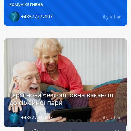
комунікативна
+48577277007
il y a 1 an
Термінова безкоштовна вакансія
до сімейної пари
+48577277007
il y a 1 an