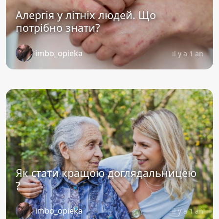
Алергія у літніх людей. Що
потрібно знати?
imbo_opieka
il y a 1 an
Як стати кращою доглядальницею
?
imbo_opieka
il y a 1 an