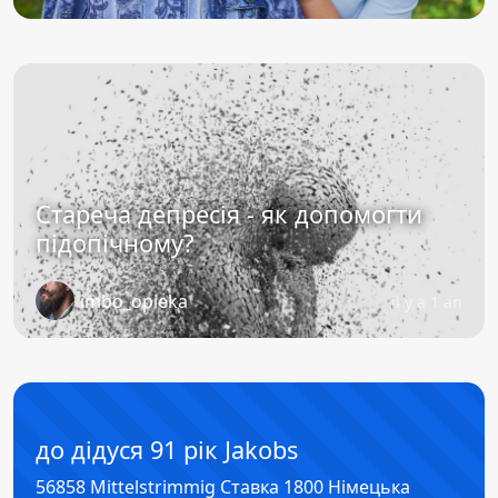
Стареча депресія - як допомогти
підопічному?
imbo_opieka
il y a 1 an
до дідуся 91 рік Jakobs
56858 Mittelstrimmig Ставка 1800 Німецька