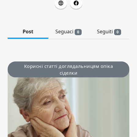
Post
Seguaci
Seguiti
0
0
Корисні статті доглядальницям опіка
сіделки