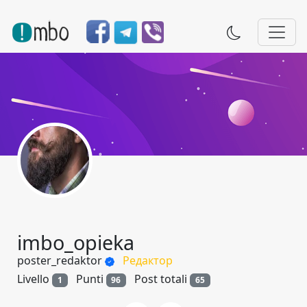
imbo_opieka
poster_redaktor
Редактор
Livello
Punti
Post totali
1
96
65