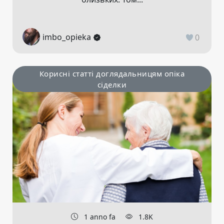
imbo_opieka
0
Корисні статті доглядальницям опіка
сіделки
1 anno fa
1.8K