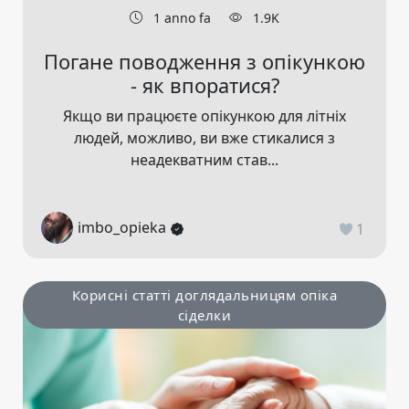
1 anno fa
1.9K
Погане поводження з опікункою
- як впоратися?
Якщо ви працюєте опікункою для літніх
людей, можливо, ви вже стикалися з
неадекватним став...
imbo_opieka
1
Корисні статті доглядальницям опіка
сіделки