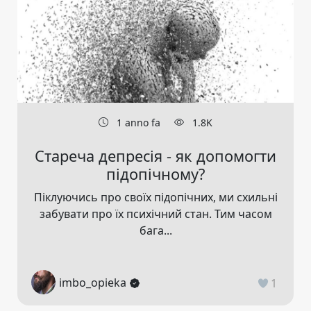
1 anno fa
1.8K
Стареча депресія - як допомогти
підопічному?
Піклуючись про своїх підопічних, ми схильні
забувати про їх психічний стан. Тим часом
бага...
imbo_opieka
1