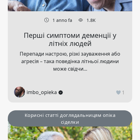
1 anno fa
1.8K
Перші симптоми деменції у
літніх людей
Перепади настрою, різкі зауваження або
агресія – така поведінка літньої людини
може свідчи...
imbo_opieka
1
Корисні статті доглядальницям опіка
сіделки