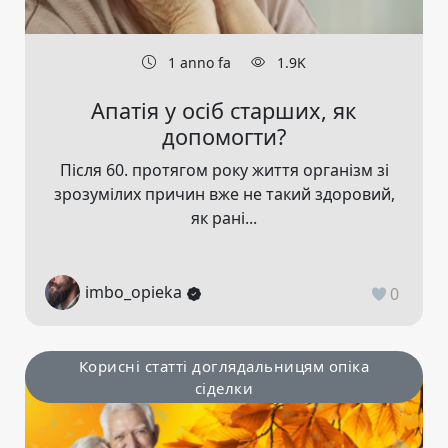
1 anno fa
1.9K
Апатія у осіб старших, як
допомогти?
Після 60. протягом року життя організм зі
зрозумілих причин вже не такий здоровий,
як рані...
imbo_opieka
0
Корисні статті доглядальницям опіка
сіделки