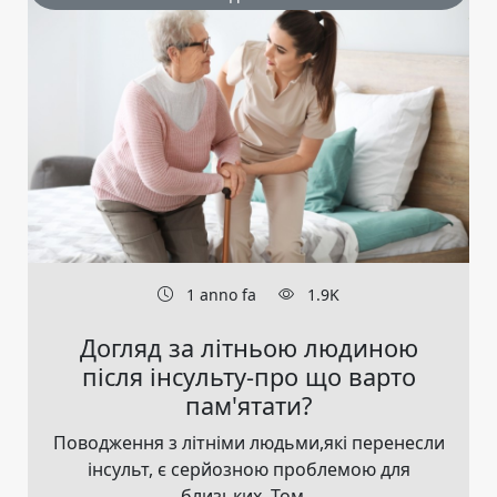
1 anno fa
1.9K
Догляд за літньою людиною
після інсульту-про що варто
пам'ятати?
Поводження з літніми людьми,які перенесли
інсульт, є серйозною проблемою для
близьких. Том...