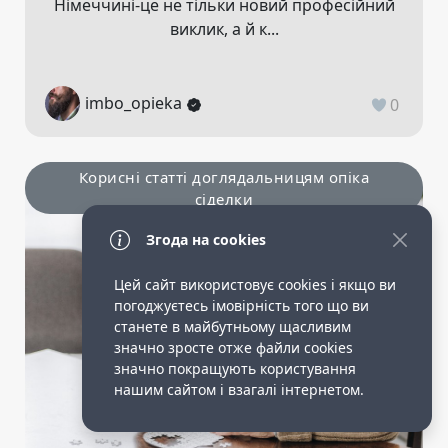
Німеччині-це не тільки новий професійний
виклик, а й к...
imbo_opieka
0
Корисні статті доглядальницям опіка
сіделки
Згода на cookies
Цей сайт використовує cookies і якщо ви
погоджуєтесь імовірність того що ви
станете в майбутньому щасливим
значно зросте отже файли cookies
значно покращують користування
нашим сайтом і взагалі інтернетом.