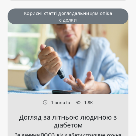
Корисні статті доглядальницям опіка
сіделки
1 anno fa
1.8K
Догляд за літньою людиною з
діабетом
За даними ВООЗ, від діабету страждає кожна