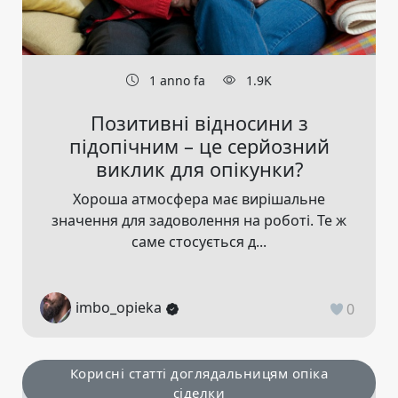
1 anno fa
1.9K
Позитивні відносини з
підопічним – це серйозний
виклик для опікунки?
Хороша атмосфера має вирішальне
значення для задоволення на роботі. Те ж
саме стосується д...
imbo_opieka
0
Корисні статті доглядальницям опіка
сіделки