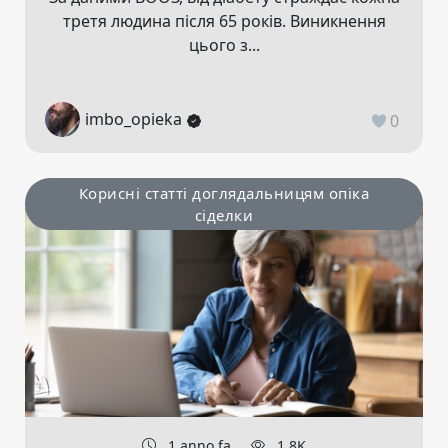
третя людина після 65 років. Виникнення
цього з...
imbo_opieka
0
Корисні статті доглядальницям опіка
сіделки
1 anno fa
1.8K