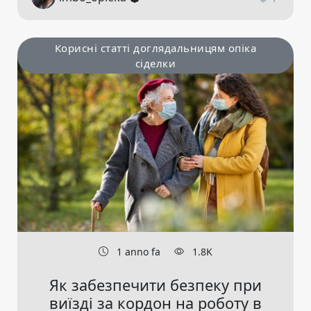
Корисні статті доглядальницям опіка
сіделки
1 anno fa
1.8K
Як забезпечити безпеку при
виїзді за кордон на роботу в