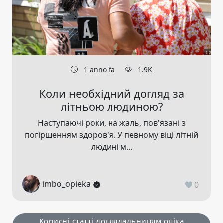
1 anno fa
1.9K
Коли необхідний догляд за
літньою людиною?
Наступаючі роки, на жаль, пов'язані з
погіршенням здоров'я. У певному віці літній
людині м...
imbo_opieka
0
Корисні статті доглядальницям опіка