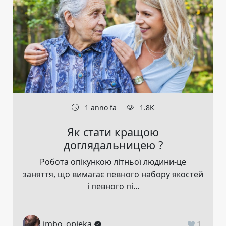
1 anno fa
1.8K
Як стати кращою
доглядальницею ?
Робота опікункою літньої людини-це
заняття, що вимагає певного набору якостей
і певного пі...
imbo_opieka
1