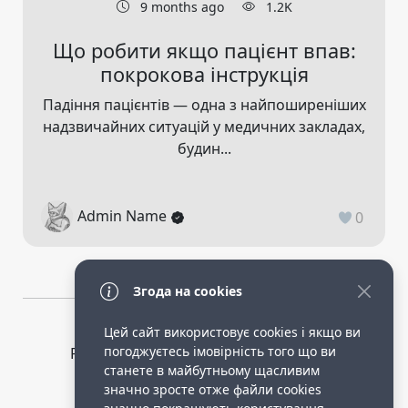
9 months ago
1.2K
Що робити якщо пацієнт впав:
покрокова інструкція
Падіння пацієнтів — одна з найпоширеніших
надзвичайних ситуацій у медичних закладах,
будин...
Admin Name
0
Згода на cookies
Цей сайт використовує cookies і якщо ви
погоджуєтесь імовірність того що ви
Privacy Policy
public terms of service
станете в майбутньому щасливим
Робота опікункою в німеччині.
значно зросте отже файли cookies