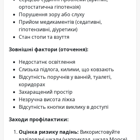
ортостатична гіпотензія)
Порушення зору або слуху
Прийом медикаментів (седативні,
гіпотензивні, діуретики)
Стан стопи та взуття
Зовнішні фактори (оточення):
Недостатнє освітлення
Слизька підлога, килими, що ковзають
Відсутність поручнів у ванній, туалеті,
коридорах
Захаращений простір
Незручна висота ліжка
Відсутність кнопки виклику в доступі
Заходи профілактики:
Оцінка ризику падінь:
Використовуйте
валідовані шкали (наприклад, шкала Морсе)