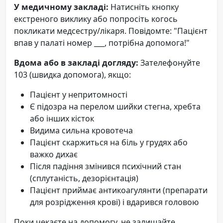
У медичному закладі:
Натисніть кнопку
екстреного виклику або попросіть когось
покликати медсестру/лікаря. Повідомте: "Пацієнт
впав у палаті номер ___, потрібна допомога!"
Вдома або в закладі догляду:
Зателефонуйте
103 (швидка допомога), якщо:
Пацієнт у непритомності
Є підозра на перелом шийки стегна, хребта
або інших кісток
Видима сильна кровотеча
Пацієнт скаржиться на біль у грудях або
важко дихає
Після падіння змінився психічний стан
(сплутаність, дезорієнтація)
Пацієнт приймає антикоагулянти (препарати
для розрідження крові) і вдарився головою
Поки чекаєте на допомогу, не залишайте