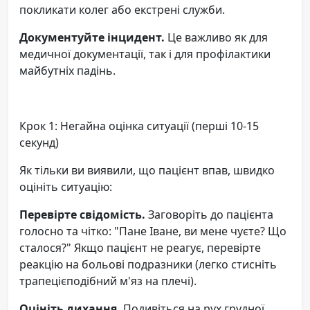
покликати колег або екстрені служби.
Документуйте інцидент.
Це важливо як для
медичної документації, так і для профілактики
майбутніх падінь.
Крок 1: Негайна оцінка ситуації (перші 10-15
секунд)
Як тільки ви виявили, що пацієнт впав, швидко
оцініть ситуацію:
Перевірте свідомість.
Заговоріть до пацієнта
голосно та чітко: "Пане Іване, ви мене чуєте? Що
сталося?" Якщо пацієнт не реагує, перевірте
реакцію на больові подразники (легко стисніть
трапецієподібний м'яз на плечі).
Оцініть дихання.
Подивіться на рух грудної