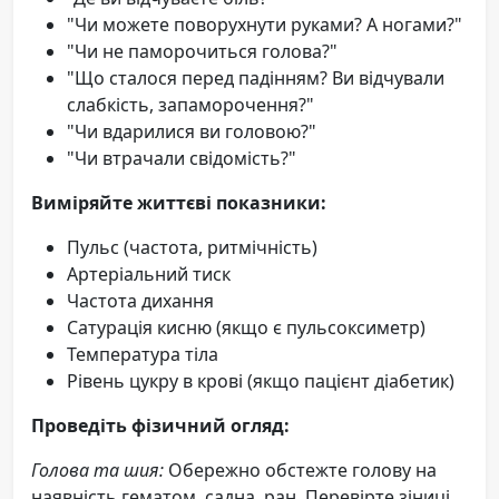
"Чи можете поворухнути руками? А ногами?"
"Чи не паморочиться голова?"
"Що сталося перед падінням? Ви відчували
слабкість, запаморочення?"
"Чи вдарилися ви головою?"
"Чи втрачали свідомість?"
Виміряйте життєві показники:
Пульс (частота, ритмічність)
Артеріальний тиск
Частота дихання
Сатурація кисню (якщо є пульсоксиметр)
Температура тіла
Рівень цукру в крові (якщо пацієнт діабетик)
Проведіть фізичний огляд:
Голова та шия:
Обережно обстежте голову на
наявність гематом, садна, ран. Перевірте зіниці