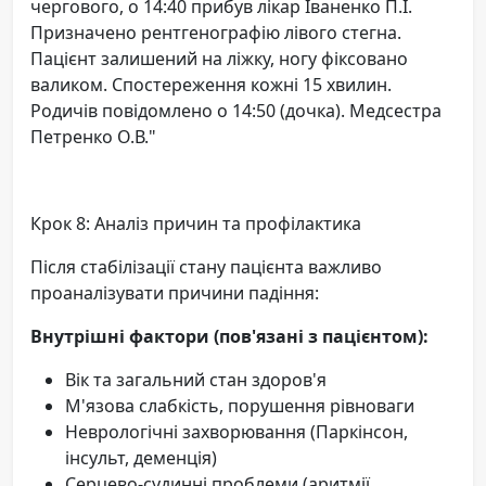
чергового, о 14:40 прибув лікар Іваненко П.І.
Призначено рентгенографію лівого стегна.
Пацієнт залишений на ліжку, ногу фіксовано
валиком. Спостереження кожні 15 хвилин.
Родичів повідомлено о 14:50 (дочка). Медсестра
Петренко О.В."
Крок 8: Аналіз причин та профілактика
Після стабілізації стану пацієнта важливо
проаналізувати причини падіння:
Внутрішні фактори (пов'язані з пацієнтом):
Вік та загальний стан здоров'я
М'язова слабкість, порушення рівноваги
Неврологічні захворювання (Паркінсон,
інсульт, деменція)
Серцево-судинні проблеми (аритмії,