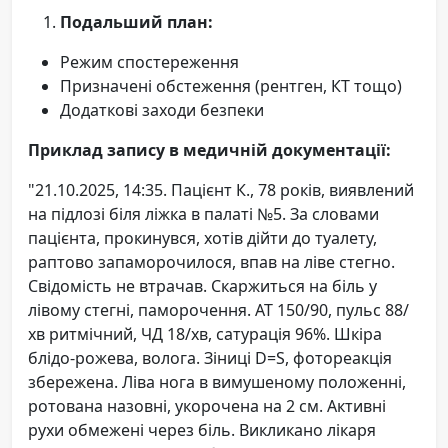
Подальший план:
Режим спостереження
Призначені обстеження (рентген, КТ тощо)
Додаткові заходи безпеки
Приклад запису в медичній документації:
"21.10.2025, 14:35. Пацієнт К., 78 років, виявлений
на підлозі біля ліжка в палаті №5. За словами
пацієнта, прокинувся, хотів дійти до туалету,
раптово запаморочилося, впав на ліве стегно.
Свідомість не втрачав. Скаржиться на біль у
лівому стегні, паморочення. AT 150/90, пульс 88/
хв ритмічний, ЧД 18/хв, сатурація 96%. Шкіра
блідо-рожева, волога. Зіниці D=S, фотореакція
збережена. Ліва нога в вимушеному положенні,
ротована назовні, укорочена на 2 см. Активні
рухи обмежені через біль. Викликано лікаря