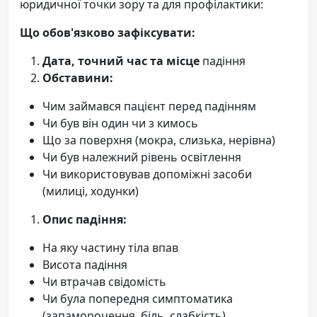
юридичної точки зору та для профілактики:
Що обов'язково зафіксувати:
Дата, точний час та місце
падіння
Обставини:
Чим займався пацієнт перед падінням
Чи був він один чи з кимось
Що за поверхня (мокра, слизька, нерівна)
Чи був належний рівень освітлення
Чи використовував допоміжні засоби
(милиці, ходунки)
Опис падіння:
На яку частину тіла впав
Висота падіння
Чи втрачав свідомість
Чи була попередня симптоматика
(запаморочення, біль, слабкість)