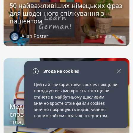
50 найважливіших німецьких фраз
для щоденного спілкування з
пацієнтом
Alian Poster
9 months ago
Згода на cookies
Цей сайт використовує cookies і якщо ви
погоджуєтесь імовірність того що ви
станете в майбутньому щасливим
значно зросте отже файли cookies
Медичні терміни німецькою:
значно покращують користування
словник для опікунок (частини
нашим сайтом і взагалі інтернетом.
тіла, хвороби...