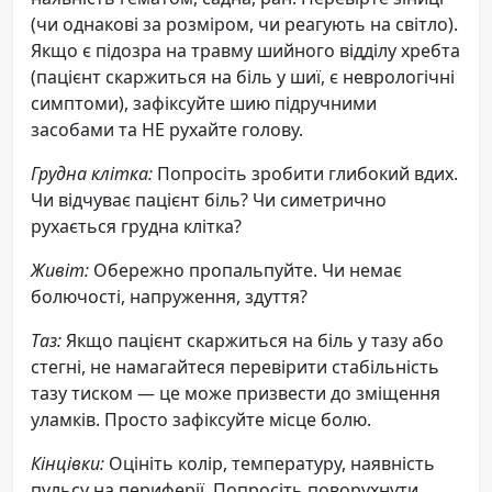
(чи однакові за розміром, чи реагують на світло).
Якщо є підозра на травму шийного відділу хребта
(пацієнт скаржиться на біль у шиї, є неврологічні
симптоми), зафіксуйте шию підручними
засобами та НЕ рухайте голову.
Грудна клітка:
Попросіть зробити глибокий вдих.
Чи відчуває пацієнт біль? Чи симетрично
рухається грудна клітка?
Живіт:
Обережно пропальпуйте. Чи немає
болючості, напруження, здуття?
Таз:
Якщо пацієнт скаржиться на біль у тазу або
стегні, не намагайтеся перевірити стабільність
тазу тиском — це може призвести до зміщення
уламків. Просто зафіксуйте місце болю.
Кінцівки:
Оцініть колір, температуру, наявність
пульсу на периферії. Попросіть поворухнути