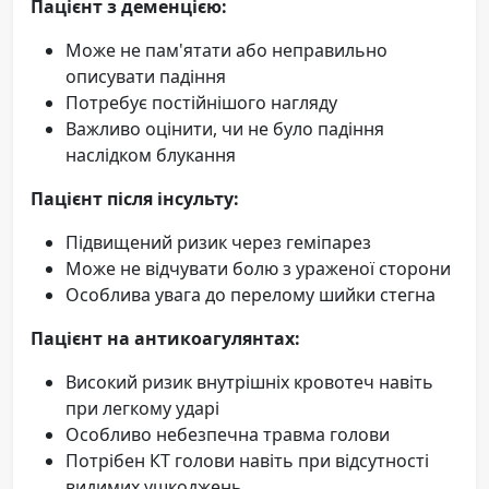
Пацієнт з деменцією:
Може не пам'ятати або неправильно
описувати падіння
Потребує постійнішого нагляду
Важливо оцінити, чи не було падіння
наслідком блукання
Пацієнт після інсульту:
Підвищений ризик через геміпарез
Може не відчувати болю з ураженої сторони
Особлива увага до перелому шийки стегна
Пацієнт на антикоагулянтах:
Високий ризик внутрішніх кровотеч навіть
при легкому ударі
Особливо небезпечна травма голови
Потрібен КТ голови навіть при відсутності
видимих ушкоджень