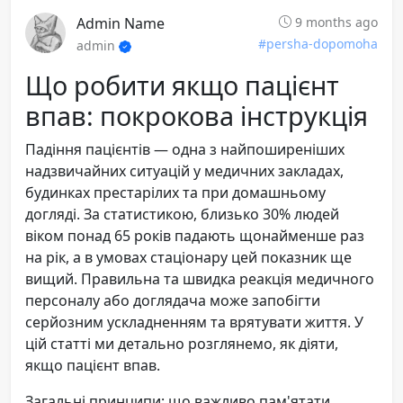
Admin Name
9 months ago
#persha-dopomoha
admin
Що робити якщо пацієнт
впав: покрокова інструкція
Падіння пацієнтів — одна з найпоширеніших
надзвичайних ситуацій у медичних закладах,
будинках престарілих та при домашньому
догляді. За статистикою, близько 30% людей
віком понад 65 років падають щонайменше раз
на рік, а в умовах стаціонару цей показник ще
вищий. Правильна та швидка реакція медичного
персоналу або доглядача може запобігти
серйозним ускладненням та врятувати життя. У
цій статті ми детально розглянемо, як діяти,
якщо пацієнт впав.
Загальні принципи: що важливо пам'ятати