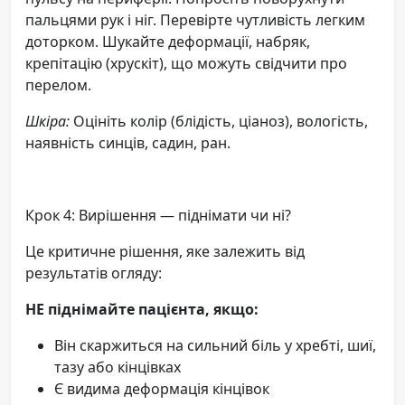
пальцями рук і ніг. Перевірте чутливість легким
доторком. Шукайте деформації, набряк,
крепітацію (хрускіт), що можуть свідчити про
перелом.
Шкіра:
Оцініть колір (блідість, ціаноз), вологість,
наявність синців, садин, ран.
Крок 4: Вирішення — піднімати чи ні?
Це критичне рішення, яке залежить від
результатів огляду:
НЕ піднімайте пацієнта, якщо:
Він скаржиться на сильний біль у хребті, шиї,
тазу або кінцівках
Є видима деформація кінцівок