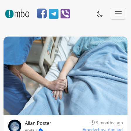
Alian Poster
9 months ago
#medychnyi-dogliad
epikur