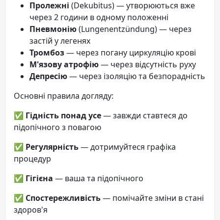
Пролежні
(Dekubitus) — утворюються вже
через 2 години в одному положенні
Пневмонію
(Lungenentzündung) — через
застій у легенях
Тромбоз
— через погану циркуляцію крові
М'язову атрофію
— через відсутність руху
Депресію
— через ізоляцію та безпорадність
Основні правила догляду:
✅
Гідність понад усе
— завжди ставтеся до
підопічного з повагою
✅
Регулярність
— дотримуйтеся графіка
процедур
✅
Гігієна
— ваша та підопічного
✅
Спостережливість
— помічайте зміни в стані
здоров'я