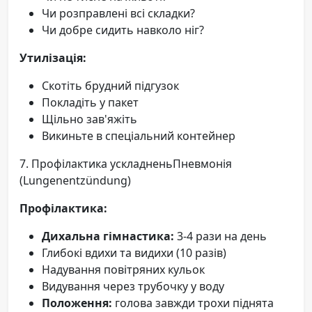
Чи розправлені всі складки?
Чи добре сидить навколо ніг?
Утилізація:
Скотіть брудний підгузок
Покладіть у пакет
Щільно зав'яжіть
Викиньте в спеціальний контейнер
7. Профілактика ускладненьПневмонія
(Lungenentzündung)
Профілактика:
Дихальна гімнастика:
3-4 рази на день
Глибокі вдихи та видихи (10 разів)
Надування повітряних кульок
Видування через трубочку у воду
Положення:
голова завжди трохи піднята