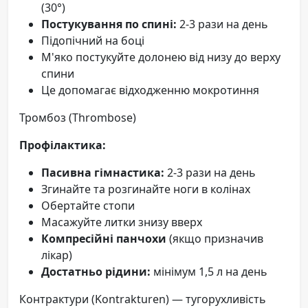
(30°)
Постукування по спині:
2-3 рази на день
Підопічний на боці
М'яко постукуйте долонею від низу до верху
спини
Це допомагає відходженню мокротиння
Тромбоз (Thrombose)
Профілактика:
Пасивна гімнастика:
2-3 рази на день
Згинайте та розгинайте ноги в колінах
Обертайте стопи
Масажуйте литки знизу вверх
Компресійні панчохи
(якщо призначив
лікар)
Достатньо рідини:
мінімум 1,5 л на день
Контрактури (Kontrakturen) — тугорухливість