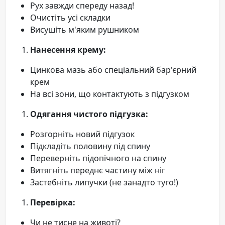
Рух завжди спереду назад!
Очистіть усі складки
Висушіть м'яким рушником
Нанесення крему:
Цинкова мазь або спеціальний бар'єрний
крем
На всі зони, що контактують з підгузком
Одягання чистого підгузка:
Розгорніть новий підгузок
Підкладіть половину під спину
Переверніть підопічного на спину
Витягніть переднє частину між ніг
Застебніть липучки (не занадто туго!)
Перевірка:
Чи не тисне на животі?