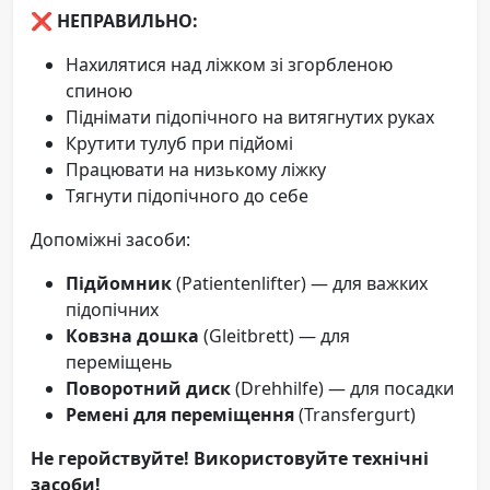
❌ НЕПРАВИЛЬНО:
Нахилятися над ліжком зі згорбленою
спиною
Піднімати підопічного на витягнутих руках
Крутити тулуб при підйомі
Працювати на низькому ліжку
Тягнути підопічного до себе
Допоміжні засоби:
Підйомник
(Patientenlifter) — для важких
підопічних
Ковзна дошка
(Gleitbrett) — для
переміщень
Поворотний диск
(Drehhilfe) — для посадки
Ремені для переміщення
(Transfergurt)
Не геройствуйте! Використовуйте технічні
засоби!