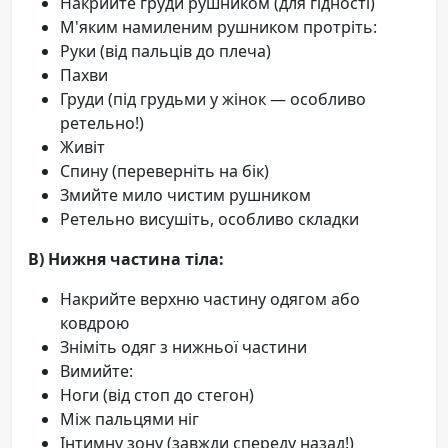
Накрийте груди рушником (для гідності)
М'яким намиленим рушником протріть:
Руки (від пальців до плеча)
Пахви
Груди (під грудьми у жінок — особливо
ретельно!)
Живіт
Спину (переверніть на бік)
Змийте мило чистим рушником
Ретельно висушіть, особливо складки
В) Нижня частина тіла:
Накрийте верхню частину одягом або
ковдрою
Зніміть одяг з нижньої частини
Вимийте:
Ноги (від стоп до стегон)
Між пальцями ніг
Інтимну зону (завжди спереду назад!)