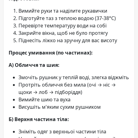
Вимийте руки та наділите рукавички
Підготуйте таз з теплою водою (37-38°C)
Перевірте температуру води на собі
Закрийте вікна, щоб не було протягу
Піднесіть ліжко на зручну для вас висоту
Процес умивання (по частинах):
А) Обличчя та шия:
Змочіть рушник у теплій воді, злегка віджміть
Протріть обличчя без мила (очі → ніс →
щоки → лоб → підборіддя)
Вимийте шию та вуха
Висушіть м'яким сухим рушником
Б) Верхня частина тіла:
Зніміть одяг з верхньої частини тіла