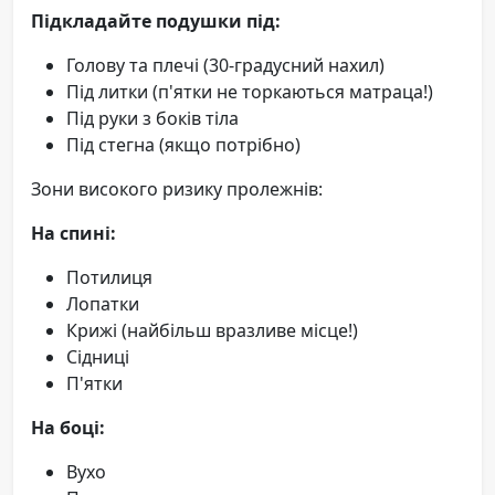
Підкладайте подушки під:
Голову та плечі (30-градусний нахил)
Під литки (п'ятки не торкаються матраца!)
Під руки з боків тіла
Під стегна (якщо потрібно)
Зони високого ризику пролежнів:
На спині:
Потилиця
Лопатки
Крижі (найбільш вразливе місце!)
Сідниці
П'ятки
На боці:
Вухо