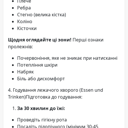
Плече
Ребра
Стегно (велика кістка)
Коліно
Кісточки
Щодня оглядайте ці зони!
Перші ознаки
пролежнів:
Почервоніння, яке не зникає при натисканні
Потепління шкіри
Набряк
Біль або дискомфорт
4. Годування лежачого хворого (Essen und
Trinken)Підготовка до годування:
За 30 хвилин до їжі:
Проведіть гігієну рота
Посадіть підопічного (мінімум 30-45