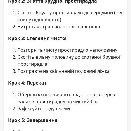
Крок 2: Зняття брудної простирадла
Скотіть брудну простирадло до середини (під
спину підопічного)
Витріть матрац вологою серветкою
Крок 3: Стелення чистої
Розгорніть чисту простирадло наполовину
Скотіть вільну половину до скотаної брудної
простирадла
Розправте на звільненій половині ліжка
Крок 4: Перекат
Обережно переверніть підопічного через
валик з простирадел на чистий бік
Зафіксуйте подушками
Крок 5: Завершення