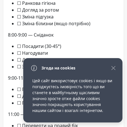
☐ Ранкова гігієна
☐ Догляд за ротом
☐ Зміна підгузка
☐ Зміна білизни (якщо потрібно)
8:00-9:00 — Сніданок
☐ Посадити (30-45°)
☐ Нагодувати
☐ Дати ліки
☐ Залишити у сидячому положенні 30 хв
Згода на cookies
9:00-11:00
Цей сайт використовує cookies і якщо ви
погоджуєтесь імовірність того що ви
☐ Гігієна після туалету
станете в майбутньому щасливим
☐ Дихальна гімнастика
значно зросте отже файли cookies
☐ Пасивна гімнастика кінцівок
значно покращують користування
нашим сайтом і взагалі інтернетом.
11:00 — Перша зміна положення
☐ Переверти на правий бік