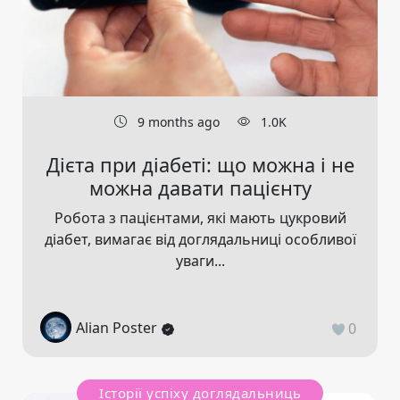
9 months ago
1.0K
Дієта при діабеті: що можна і не
можна давати пацієнту
Робота з пацієнтами, які мають цукровий
діабет, вимагає від доглядальниці особливої
уваги...
Alian Poster
0
Історії успіху доглядальниць