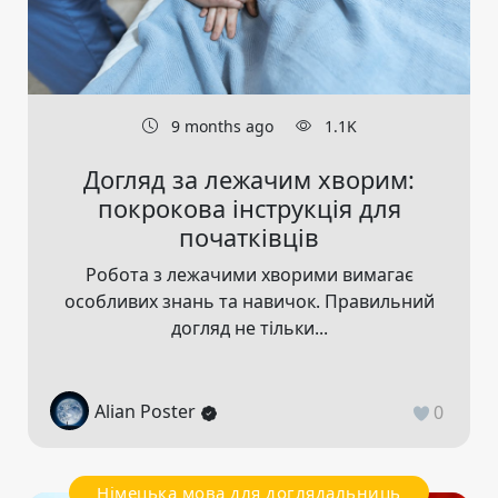
9 months ago
1.1K
Догляд за лежачим хворим:
покрокова інструкція для
початківців
Робота з лежачими хворими вимагає
особливих знань та навичок. Правильний
догляд не тільки...
Alian Poster
0
Німецька мова для доглядальниць