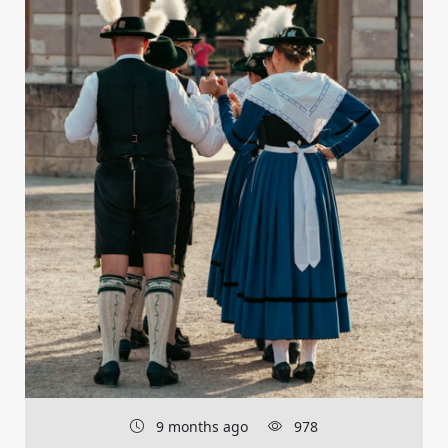
9 months ago
978