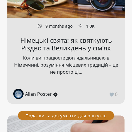
9 months ago
1.0K
Німецькі свята: як святкують
Різдво та Великдень у сім'ях
Коли ви працюєте доглядальницею в
Німеччині, розуміння місцевих традицій – це
не просто ці...
Alian Poster
0
Податки та документи для опікунів