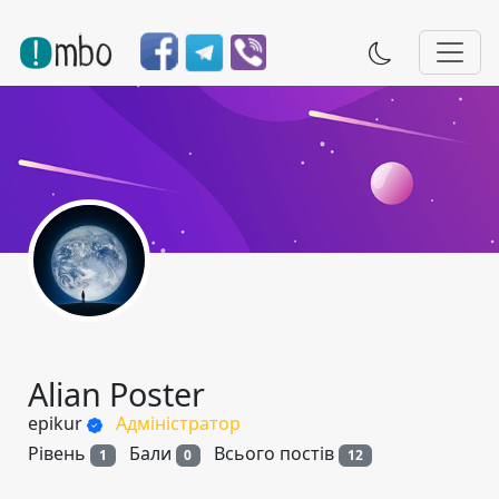
Alian Poster
epikur
Адміністратор
Рівень
Бали
Всього постів
1
0
12