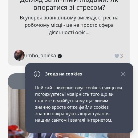
впоратися зі стресом?
Всупереч зовнішньому вигляду, стрес на
робочому місці - це не просто сфера
діяльності офіс...
imbo_opieka
3
Згода на cookies
Корисні статті доглядальницям опіка
сіделки
Цей сайт використовує cookies і якщо ви
погоджуєтесь імовірність того що ви
станете в майбутньому щасливим
значно зросте отже файли cookies
значно покращують користування
нашим сайтом і взагалі інтернетом.