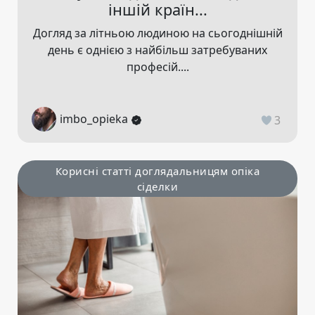
іншій країн...
Догляд за літньою людиною на сьогоднішній
день є однією з найбільш затребуваних
професій....
imbo_opieka
3
Корисні статті доглядальницям опіка
сіделки