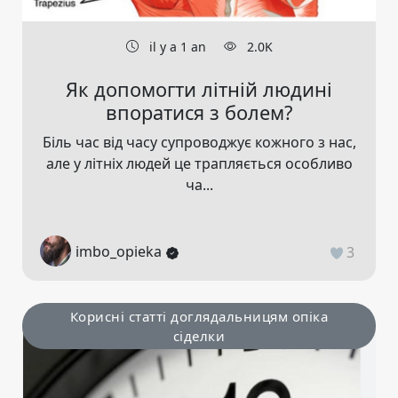
il y a 1 an
2.0K
Як допомогти літній людині
впоратися з болем?
Біль час від часу супроводжує кожного з нас,
але у літніх людей це трапляється особливо
ча...
imbo_opieka
3
Корисні статті доглядальницям опіка
сіделки