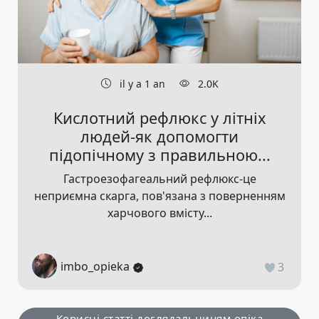
il y a 1 an
2.0K
Кислотний рефлюкс у літніх
людей-як допомогти
підопічному з правильною...
Гастроезофагеальний рефлюкс-це
неприємна скарга, пов'язана з поверненням
харчового вмісту...
imbo_opieka
3
Корисні статті доглядальницям опіка