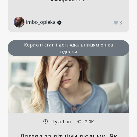
imbo_opieka
3
Корисні статті доглядальницям опіка
сіделки
il y a 1 an
2.0K
Догляд за літніми людьми. Як