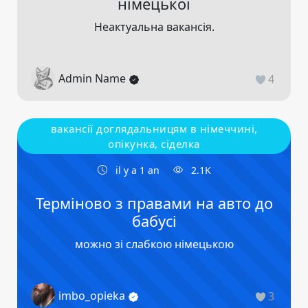
німецької
Неактуальна вакансія.
Admin Name
4
вакансії доглядальницям в німеччині,
опікунка, сіделка
il y a 1 an
2.1K
Терміново з правами на авто до
бабусі
можно зі слабкою німецькою
imbo_opieka
3