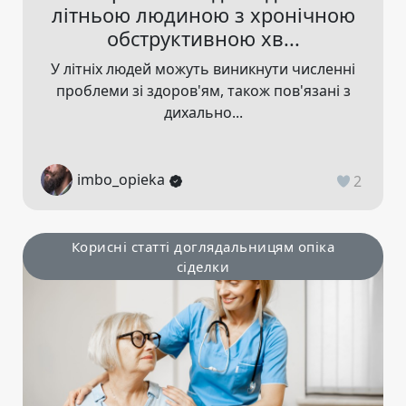
літньою людиною з хронічною
обструктивною хв...
У літніх людей можуть виникнути численні
проблеми зі здоров'ям, також пов'язані з
дихально...
imbo_opieka
2
Корисні статті доглядальницям опіка
сіделки