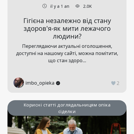
il y a 1 an
2.0K
Гігієна незалежно від стану
здоров'я-як мити лежачого
людини?
Переглядаючи актуальні оголошення,
доступні на нашому сайті, можна помітити,
що стан здоро...
imbo_opieka
2
Корисні статті доглядальницям опіка
сіделки