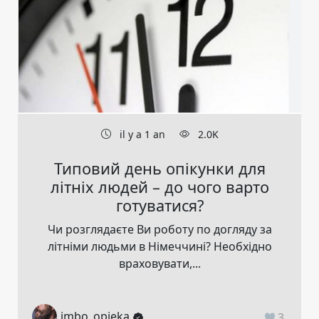
il y a 1 an
2.0K
Типовий день опікунки для
літніх людей – до чого варто
готуватися?
Чи розглядаєте Ви роботу по догляду за
літніми людьми в Німеччині? Необхідно
враховувати,...
imbo_opieka
3