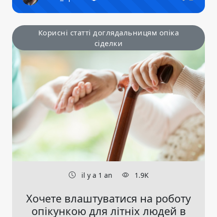
Корисні статті доглядальницям опіка
сіделки
il y a 1 an
1.9K
Хочете влаштуватися на роботу
опікункою для літніх людей в