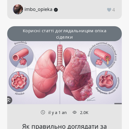
imbo_opieka
4
Корисні статті доглядальницям опіка
сіделки
il y a 1 an
2.0K
Як правильно доглядати за