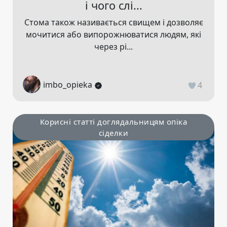
і чого слі...
Стома також називається свищем і дозволяє
мочитися або випорожнюватися людям, які
через рі...
imbo_opieka
4
Корисні статті доглядальницям опіка
сіделки