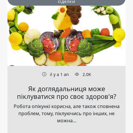
сіделки
il y a 1 an
2.0K
Як доглядальниця може
піклуватися про своє здоров'я?
Робота опікункі корисна, але також сповнена
проблем, тому, піклуючись про інших, не
можна...