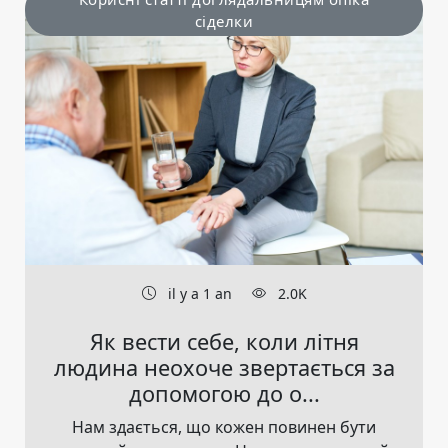
сіделки
il y a 1 an
2.0K
Як вести себе, коли літня
людина неохоче звертається за
допомогою до о...
Нам здається, що кожен повинен бути