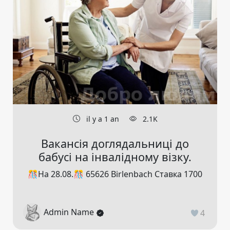
il y a 1 an
2.1K
Вакансія доглядальниці до
бабусі на інвалідному візку.
🎊На 28.08.🎊 65626 Birlenbach Ставка 1700
Admin Name
4