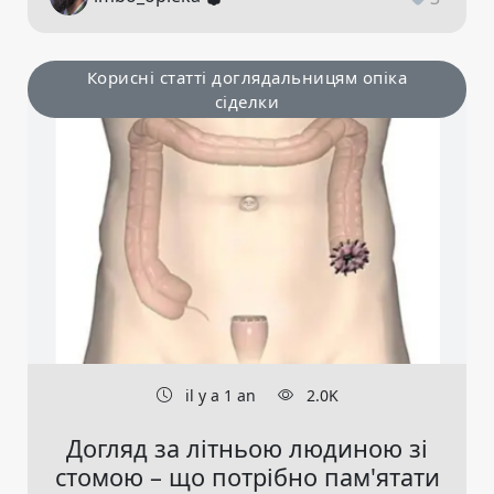
Корисні статті доглядальницям опіка
сіделки
il y a 1 an
2.0K
Догляд за літньою людиною зі
стомою – що потрібно пам'ятати