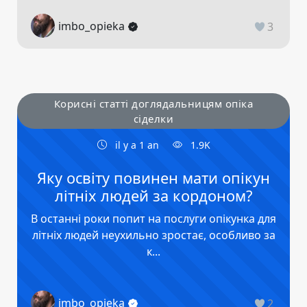
imbo_opieka
3
Корисні статті доглядальницям опіка
сіделки
il y a 1 an
1.9K
Яку освіту повинен мати опікун
літніх людей за кордоном?
В останні роки попит на послуги опікунка для
літніх людей неухильно зростає, особливо за
к...
imbo_opieka
2