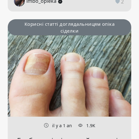
imbo_opieka
2
Корисні статті доглядальницям опіка
сіделки
il y a 1 an
1.9K