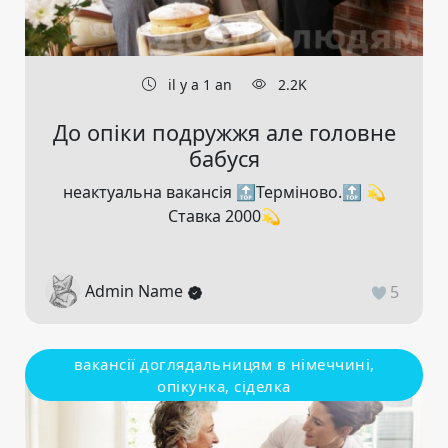
il y a 1 an
2.2K
До опіки подружжя але головне
бабуся
неактуальна вакансія 🔝Терміново.🔝 💫
Ставка 2000💫
Admin Name
5
вакансії доглядальницям в німеччині,
опікунка, сіделка