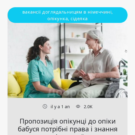
вакансії доглядальницям в німеччині,
опікунка, сіделка
il y a 1 an
2.0K
Пропозиція опікунці до опіки
бабуся потрібні права і знання