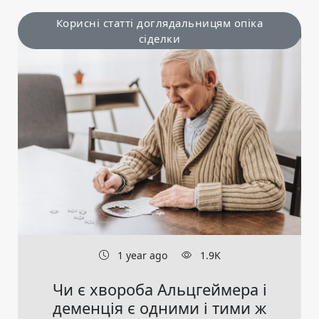
Корисні статті доглядальницям опіка
сіделки
1 year ago
1.9K
Чи є хвороба Альцгеймера і
деменція є одними і тими ж