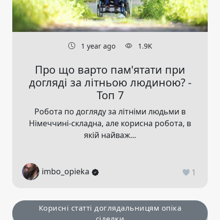
1 year ago
1.9K
Про що варто пам'ятати при
догляді за літньою людиною? -
Топ 7
Робота по догляду за літніми людьми в
Німеччині-складна, але корисна робота, в
якій найваж...
imbo_opieka
1
Корисні статті доглядальницям опіка
сіделки