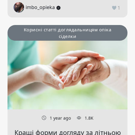
imbo_opieka
1
Корисні статті доглядальницям опіка
сіделки
1 year ago
1.8K
Кращі форми догляду за літньою