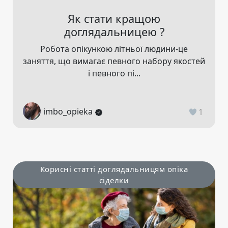
Як стати кращою
доглядальницею ?
Робота опікункою літньої людини-це
заняття, що вимагає певного набору якостей
і певного пі...
imbo_opieka
1
Корисні статті доглядальницям опіка
сіделки