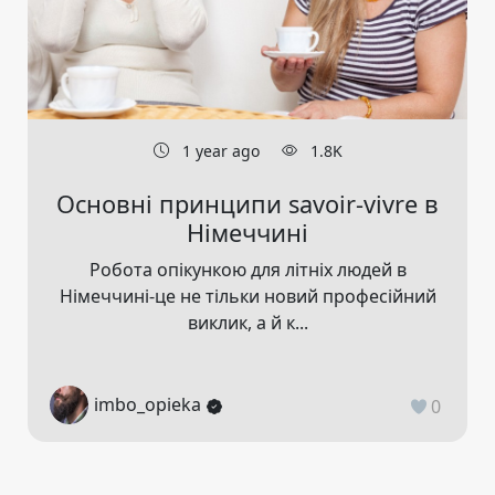
1 year ago
1.8K
Основні принципи savoir-vivre в
Німеччині
Робота опікункою для літніх людей в
Німеччині-це не тільки новий професійний
виклик, а й к...
imbo_opieka
0