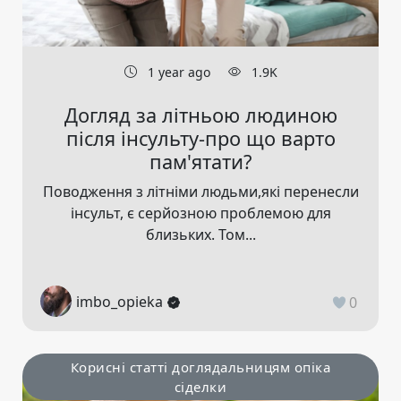
1 year ago
1.9K
Догляд за літньою людиною
після інсульту-про що варто
пам'ятати?
Поводження з літніми людьми,які перенесли
інсульт, є серйозною проблемою для
близьких. Том...
imbo_opieka
0
Корисні статті доглядальницям опіка
сіделки