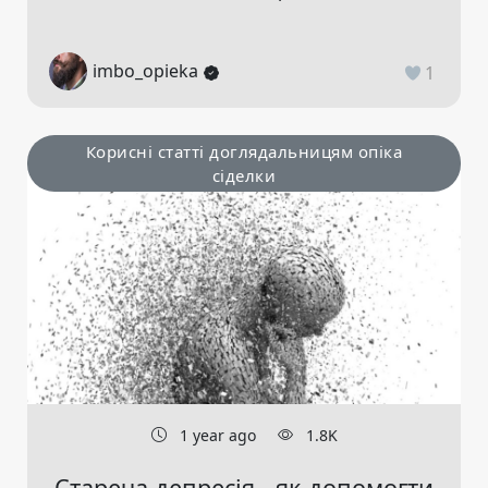
imbo_opieka
1
Корисні статті доглядальницям опіка
сіделки
1 year ago
1.8K
Стареча депресія - як допомогти