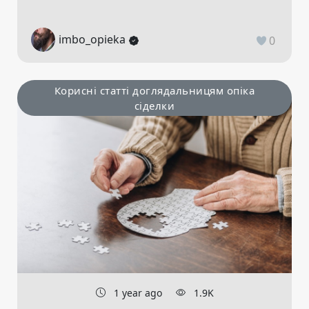
imbo_opieka
0
Корисні статті доглядальницям опіка
сіделки
1 year ago
1.9K