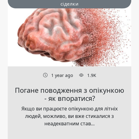
сіделки
1 year ago
1.9K
Погане поводження з опікункою
- як впоратися?
Якщо ви працюєте опікункою для літніх
людей, можливо, ви вже стикалися з
неадекватним став...