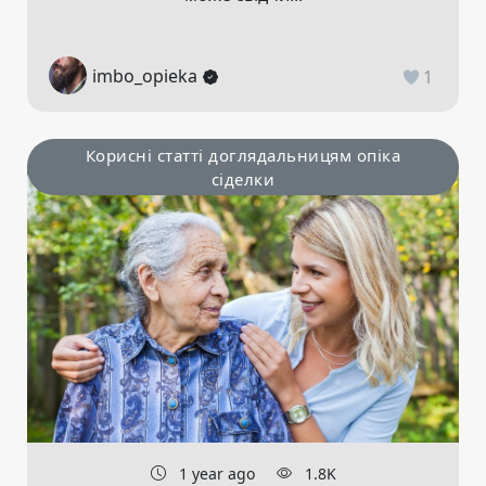
imbo_opieka
1
Корисні статті доглядальницям опіка
сіделки
1 year ago
1.8K