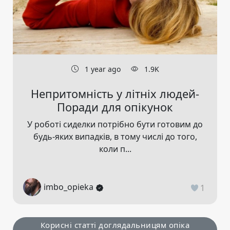
1 year ago
1.9K
Непритомність у літніх людей-
Поради для опікунок
У роботі сиделки потрібно бути готовим до
будь-яких випадків, в тому числі до того,
коли п...
imbo_opieka
1
Корисні статті доглядальницям опіка