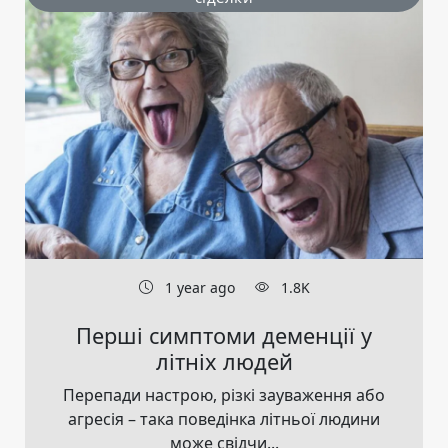
1 year ago
1.8K
Перші симптоми деменції у
літніх людей
Перепади настрою, різкі зауваження або
агресія – така поведінка літньої людини
може свідчи...