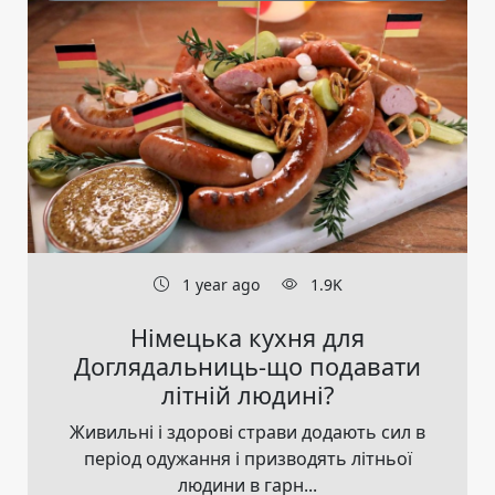
1 year ago
1.9K
Німецька кухня для
Доглядальниць-що подавати
літній людині?
Живильні і здорові страви додають сил в
період одужання і призводять літньої
людини в гарн...