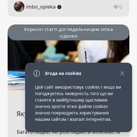
imbo_opieka
0
Корисні статті доглядальницям опіка
сіделки
Згода на cookies
Цей сайт використовує cookies і якщо ви
погоджуєтесь імовірність того що ви
1 year ago
1.8K
станете в майбутньому щасливим
значно зросте отже файли cookies
Яку освіту повинен мати опікун
значно покращують користування
нашим сайтом і взагалі інтернетом.
літньої людини?
Багато людей, які розглядають можливість