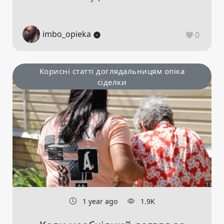
imbo_opieka
0
Корисні статті доглядальницям опіка
сіделки
1 year ago
1.9K