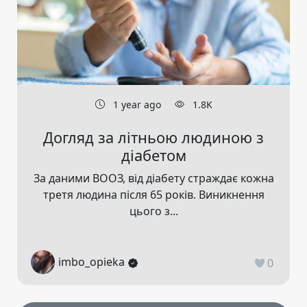
1 year ago
1.8K
Догляд за літньою людиною з
діабетом
За даними ВООЗ, від діабету страждає кожна
третя людина після 65 років. Виникнення
цього з...
imbo_opieka
0