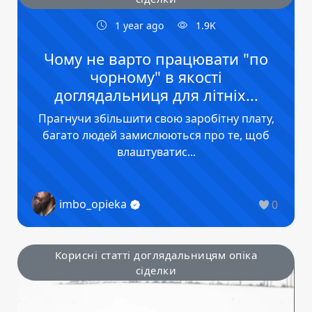
1 year ago
1.9K
Чому не варто працювати "по
чорному" в якості
доглядальниця для літніх...
Прагнучи збільшити свою заробітну плату,
багато людей замислюються про те, щоб
влаштуватис...
imbo_opieka
0
Корисні статті доглядальницям опіка
сіделки