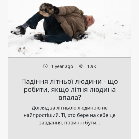
1 year ago
1.9K
Падіння літньої людини - що
робити, якщо літня людина
впала?
Догляд за літньою людиною не
найпростіший. Ті, хто бере на себе це
завдання, повинні бути...