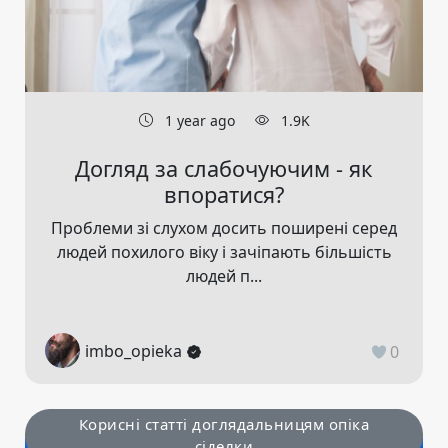
1 year ago
1.9K
Догляд за слабочуючим - як
впоратися?
Проблеми зі слухом досить поширені серед
людей похилого віку і зачіпають більшість
людей п...
imbo_opieka
0
Корисні статті доглядальницям опіка
сіделки