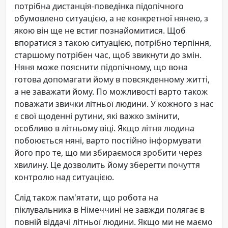
потрібна дистанція-поведінка підопічного
обумовлено ситуацією, а не конкретної нянею, з
якою він ще не встиг познайомитися. Щоб
впоратися з такою ситуацією, потрібно терпіння,
старшому потрібен час, щоб звикнути до змін.
Няня може пояснити підопічному, що вона
готова допомагати йому в повсякденному житті,
а не заважати йому. По можливості варто також
поважати звички літньої людини. У кожного з нас
є свої щоденні рутини, які важко змінити,
особливо в літньому віці. Якщо літня людина
побоюється няні, варто постійно інформувати
його про те, що ми збираємося зробити через
хвилину. Це дозволить йому зберегти почуття
контролю над ситуацією.
Слід також пам'ятати, що робота на
піклувальника в Німеччині не завжди полягає в
повній віддачі літньої людини. Якщо ми не маємо