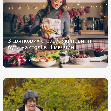
3 святкових страви, які повинні
бути на столі в Німеччині
imbo_opieka
1 year ago