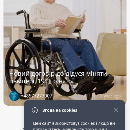
Новий договір до дідуся міняти
памперс 1941 р.н.
+48577277007
1 year ago
Згода на cookies
Цей сайт використовує cookies і якщо ви
погоджуєтесь імовірність того що ви
Privacy Policy
public terms of service