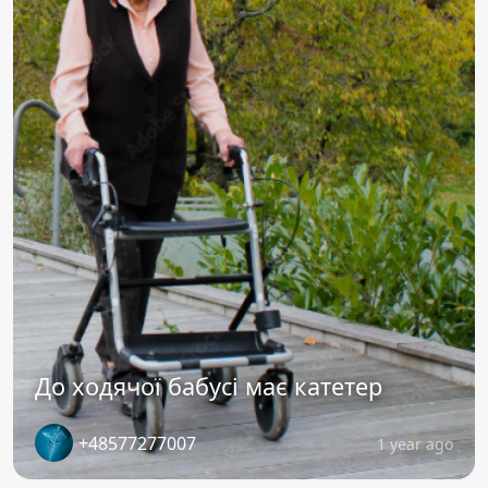
До ходячої бабусі має катетер
+48577277007
1 year ago