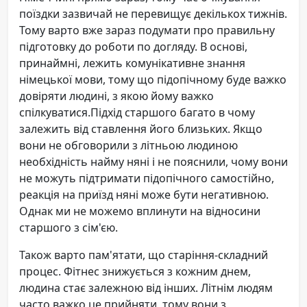
поїздки зазвичай не перевищує декількох тижнів.
Тому варто вже зараз подумати про правильну
підготовку до роботи по догляду. В основі,
принаймні, лежить комунікативне знання
німецької мови, тому що підопічному буде важко
довіряти людині, з якою йому важко
спілкуватися.Підхід старшого багато в чому
залежить від ставлення його близьких. Якщо
вони не обговорили з літньою людиною
необхідність найму няні і не пояснили, чому вони
не можуть підтримати підопічного самостійно,
реакція на приїзд няні може бути негативною.
Однак ми не можемо вплинути на відносини
старшого з сім'єю.
Також варто пам'ятати, що старіння-складний
процес. Фітнес знижується з кожним днем,
людина стає залежною від інших. Літнім людям
часто важко це прийняти, тому вони з