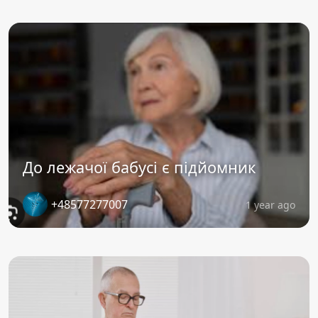
До лежачої бабусі є підйомник
+48577277007
1 year ago