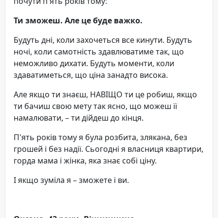
почути п'ять років тому:
Ти зможеш. Але це буде важко.
Будуть дні, коли захочеться все кинути. Будуть
ночі, коли самотність здавлюватиме так, що
неможливо дихати. Будуть моменти, коли
здаватиметься, що ціна занадто висока.
Але якщо ти знаєш, НАВІЩО ти це робиш, якщо
ти бачиш свою мету так ясно, що можеш її
намалювати, – ти дійдеш до кінця.
П'ять років тому я була розбита, злякана, без
грошей і без надії. Сьогодні я власниця квартири,
горда мама і жінка, яка знає собі ціну.
І якщо зуміла я – зможете і ви.