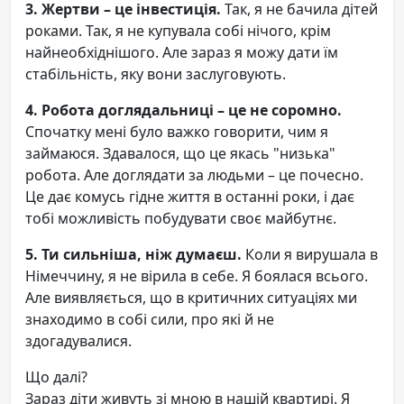
3. Жертви – це інвестиція.
Так, я не бачила дітей
роками. Так, я не купувала собі нічого, крім
найнеобхіднішого. Але зараз я можу дати їм
стабільність, яку вони заслуговують.
4. Робота доглядальниці – це не соромно.
Спочатку мені було важко говорити, чим я
займаюся. Здавалося, що це якась "низька"
робота. Але доглядати за людьми – це почесно.
Це дає комусь гідне життя в останні роки, і дає
тобі можливість побудувати своє майбутнє.
5. Ти сильніша, ніж думаєш.
Коли я вирушала в
Німеччину, я не вірила в себе. Я боялася всього.
Але виявляється, що в критичних ситуаціях ми
знаходимо в собі сили, про які й не
здогадувалися.
Що далі?
Зараз діти живуть зі мною в нашій квартирі. Я