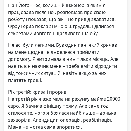
Пан Йоганнес, колишній інженер, з яким я
працювала після неї, розповідав про свою
роботу і показав, що вік – не привід здаватися.
Фрау Герда пекла зі мною штрудель і ділилася
секретами довгого і щасливого шлюбу.
Не всі були легкими. Був один пан, який кричав
на мене щодня і відмовлявся приймати
допомогу. Я витримала з ним тільки місяць. Але
навіть він навчив мене – треба вміти відходити
від токсичних ситуацій, навіть якщо за них
платять гроші.
Рік третій: криза і прорив
На третій рік я вже мала на рахунку майже 20000
євро. Я бачила фінішну пряму. Але саме тоді
сталося те, чого я боялася найбільше – донька
захворіла. Апендицит, операція, реабілітація.
Мама не могла сама впоратися.