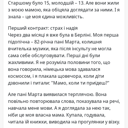
Старшому було 15, молодшій – 13. Але вони жили
з моєю мамою, яка обіцяла доглядати за ними. І я
знала – це моя єдина можливість.
Перший контракт: страх і надія
Через два місяці я вже була в Берліні. Моя перша
підопічна – 82-річна пані Марта, колишня
вчителька музики, яка після інсульту не могла
сама себе обслуговувати. Перші дні були
жахливими. Я не розуміла половини того, що
вона говорила, німецька мова здавалася
космосом, і я плакала щовечора, коли діти
дзвонили і питали: "Мамо, коли ти приїдеш?"
Але пані Марта виявилася терплячою. Вона
повільно повторювала слова, показувала на речі,
навчала мене мови. А я доглядала за нею так,
ніби це моя власна мама. Купала, годувала,
читала їй книжки, виводила на прогулянки у візку.