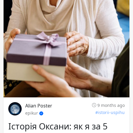
Alian Poster
9 months ago
#istorii-uspihu
epikur
Історія Оксани: як я за 5