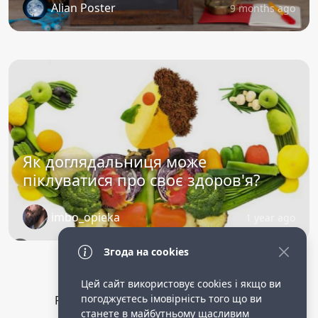
Alian Poster
9 months ago
Як доглядальниця може
піклуватися про своє здоров'я?
imbo_opieka
1 year ago
Згода на cookies
Цей сайт використовує cookies і якщо ви
погоджуєтесь імовірність того що ви
Privacy Policy
public terms of service
станете в майбутньому щасливим