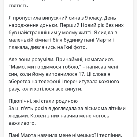
святість.
Я пропустила випускний сина з 9 класу. День
народження доньки. Перший Новий рік без них
був найстрашнішим у моєму житті. Я сиділа в
маленькій кімнаті біля будинку пані Марти і
плакала, дивлячись на їхні фото.
Але вони розуміли. Принаймні, намагалися.
"Мамо, ми гордимося тобою," – написав мені
син, коли йому виповнилося 17. Ці слова я
зберегла на телефоні і перечитувала кожного
разу, коли хотілося все кинути.
Підопічні, які стали родиною
За ці п'ять років я доглядала за вісьмома літніми
людьми. Кожен з них навчив мене чогось
важливого.
Пані Марта навчила мене німецької і терпіння.