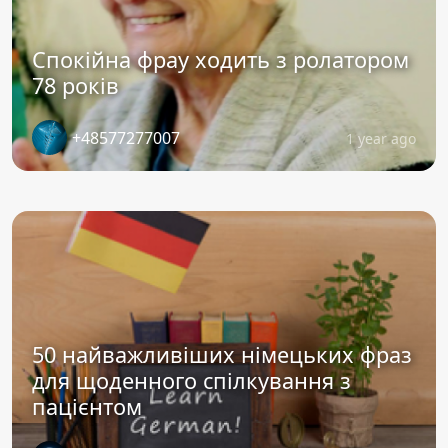
Спокійна фрау ходить з ролатором
78 років
+48577277007
1 year ago
50 найважливіших німецьких фраз
для щоденного спілкування з
пацієнтом