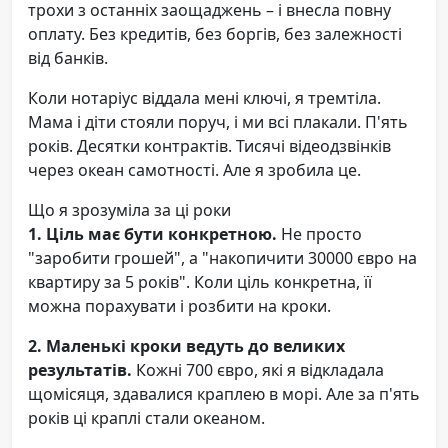
трохи з останніх заощаджень – і внесла повну
оплату. Без кредитів, без боргів, без залежності
від банків.
Коли нотаріус віддала мені ключі, я тремтіла.
Мама і діти стояли поруч, і ми всі плакали. П'ять
років. Десятки контрактів. Тисячі відеодзвінків
через океан самотності. Але я зробила це.
Що я зрозуміла за ці роки
1. Ціль має бути конкретною.
Не просто
"заробити грошей", а "накопичити 30000 євро на
квартиру за 5 років". Коли ціль конкретна, її
можна порахувати і розбити на кроки.
2. Маленькі кроки ведуть до великих
результатів.
Кожні 700 євро, які я відкладала
щомісяця, здавалися краплею в морі. Але за п'ять
років ці краплі стали океаном.