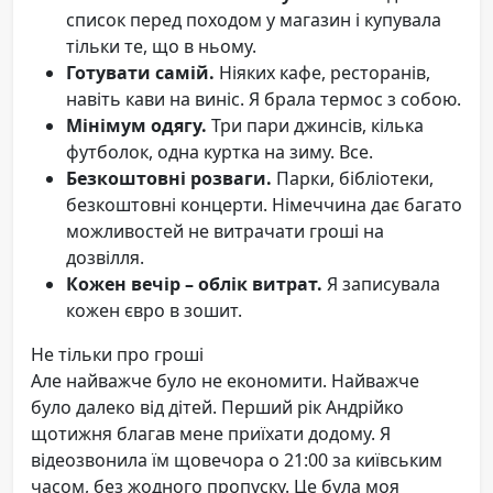
список перед походом у магазин і купувала
тільки те, що в ньому.
Готувати самій.
Ніяких кафе, ресторанів,
навіть кави на виніс. Я брала термос з собою.
Мінімум одягу.
Три пари джинсів, кілька
футболок, одна куртка на зиму. Все.
Безкоштовні розваги.
Парки, бібліотеки,
безкоштовні концерти. Німеччина дає багато
можливостей не витрачати гроші на
дозвілля.
Кожен вечір – облік витрат.
Я записувала
кожен євро в зошит.
Не тільки про гроші
Але найважче було не економити. Найважче
було далеко від дітей. Перший рік Андрійко
щотижня благав мене приїхати додому. Я
відеозвонила їм щовечора о 21:00 за київським
часом, без жодного пропуску. Це була моя