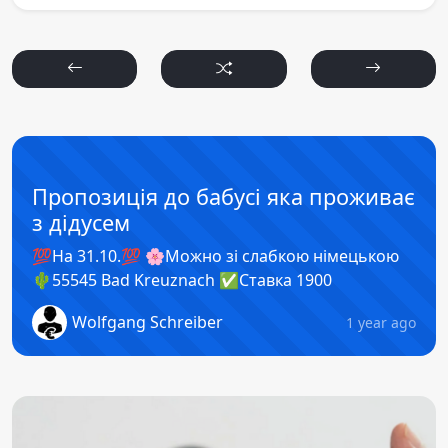
Пропозиція до бабусі яка проживає
з дідусем
💯На 31.10.💯 🌸Можно зі слабкою німецькою
🌵55545 Bad Kreuznach ✅️Ставка 1900
Wolfgang Schreiber
1 year ago